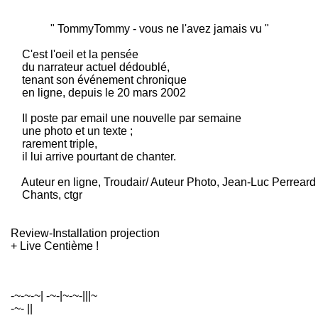
" TommyTommy - vous ne l'avez jamais vu "
C'est l'oeil et la pensée
du narrateur actuel dédoublé,
tenant son événement chronique
en ligne, depuis le 20 mars 2002
Il poste par email une nouvelle par semaine
une photo et un texte ;
rarement triple,
il lui arrive pourtant de chanter.
Auteur en ligne, Troudair/ Auteur Photo, Jean-Luc Perreard
Chants, ctgr
Review-Installation projection
+ Live Centième !
-~-~-~| -~-|~-~-|||~
-~- ||