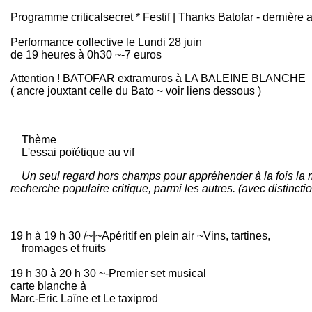
Programme criticalsecret * Festif | Thanks Batofar - dernière
Performance collective le Lundi 28 juin
de 19 heures à 0h30 ~-7 euros
Attention ! BATOFAR extramuros à LA BALEINE BLANCHE
( ancre jouxtant celle du Bato ~ voir liens dessous )
Thème
L'essai poïétique au vif
Un seul regard hors champs pour appréhender à la fois la musi
recherche
populaire
critique, parmi les autres. (avec distincti
19 h à 19 h 30 /~|~Apéritif en plein air ~Vins, tartines,
fromages et fruits
19 h 30 à 20 h 30 ~-Premier set musical
carte blanche à
Marc-Eric Laïne et Le taxiprod