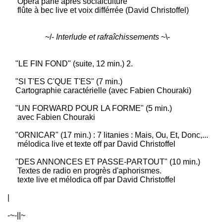
Opéra parlé après socialculture
flûte à bec live et voix différrée (David Christoffel)
~/-
Interlude
et rafraîchissements
~\-
"LE FIN FOND" (suite, 12 min.) 2.
"SI T'ES C'QUE T'ES" (7 min.)
Cartographie caractérielle (avec Fabien Chouraki)
"UN FORWARD POUR LA FORME" (5 min.)
avec Fabien Chouraki
"ORNICAR" (17 min.) : 7 litanies : Mais, Ou, Et, Donc,...
mélodica live et texte off par David Christoffel
"DES ANNONCES ET PASSE-PARTOUT" (10 min.)
Textes de radio en progrès d'aphorismes.
texte live et mélodica off par David Christoffel
|
-~-||~