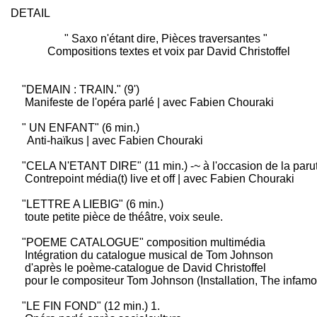
DETAIL
" Saxo n'étant dire, Pièces traversantes "
Compositions textes et voix par David Christoffel
"DEMAIN : TRAIN." (9')
Manifeste de l'opéra parlé | avec Fabien Chouraki
" UN ENFANT" (6 min.)
Anti-haïkus | avec Fabien Chouraki
"CELA N'ETANT DIRE" (11 min.) -~ à l'occasion de la paru
Contrepoint média(t) live et off | avec Fabien Chouraki
"LETTRE A LIEBIG" (6 min.)
toute petite pièce de théâtre, voix seule.
"POEME CATALOGUE" composition multimédia
Intégration du catalogue musical de Tom Johnson
d'après le poème-catalogue de David Christoffel
pour le compositeur Tom Johnson (Installation, The infamo
"LE FIN FOND" (12 min.) 1.