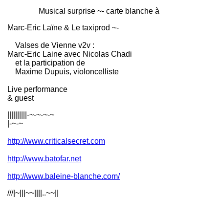
Musical surprise ~- carte blanche à
Marc-Eric Laïne & Le taxiprod ~-
Valses de Vienne v2v :
Marc-Eric Laine avec Nicolas Chadi
et la participation de
Maxime Dupuis, violoncelliste
Live performance
& guest
||||||||||-~-~-~-~
|-~-~
http://www.criticalsecret.com
http://www.batofar.net
http://www.baleine-blanche.com/
///|~|||~~||||..~~||