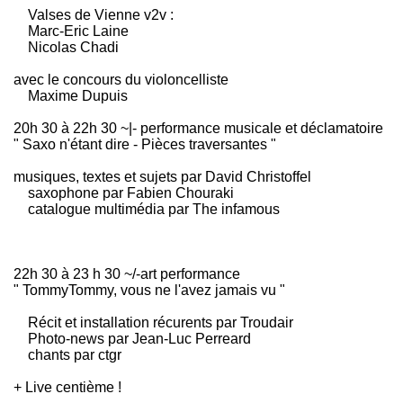
Valses de Vienne v2v :
Marc-Eric Laine
Nicolas Chadi
avec le concours du violoncelliste
Maxime Dupuis
20h 30 à 22h 30 ~|- performance musicale et déclamatoire
" Saxo n'étant dire - Pièces traversantes "
musiques, textes et sujets par David Christoffel
saxophone par Fabien Chouraki
catalogue multimédia par The infamous
22h 30 à 23 h 30 ~/-art performance
" TommyTommy, vous ne l'avez jamais vu "
Récit et installation récurents par Troudair
Photo-news par Jean-Luc Perreard
chants par ctgr
+ Live centième !