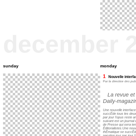
december 
sunday
monday
1
Nouvelle interf
Par
la directice des pub
La revue et 
Daily-magazi
Une nouvelle interface
succËde tous les deux
par jour l'opus reste a
suivant est un journal
de Presse qui sera te
Èditorialistes.Une nouve
thÈmatique se succËde
parution jour par jour 