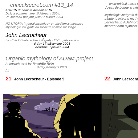
criticalsecret.com #13_14
www.criticalsecret.c
Voeux de bonne année
Activ 15 dÈcembre december 15
Daily a content more till february 2004,
Mythologie intégrale 
Un contenu par jour jusqu'? fÈvrier 2004
tribute to integral m
Lecrocheur, ADaM-pro
NO UTOPIA Integral mythology on medium is message
incorect.com 8 janvier
Mythologie intÈgrale du medium comme message
John Lecrocheur
La sÈrie BD interactive intÈgrale US-English version
d-day 17 dÈcembre 2003
deadline 8 janvier 2004
Organic mythology of ADaM-project
A copyleft work by TimothÈe Rolin
d-day january 9 2004
[..]
21
22
John Lecrocheur - Episode 5
John Lecroche