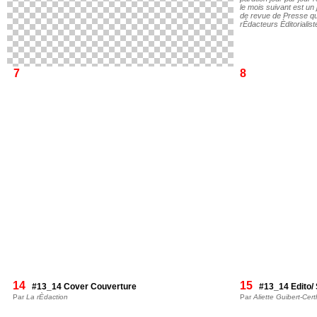
le mois suivant est un
de revue de Presse qu
rÈdacteurs Èditorialist
7
8
14
15
#13_14 Cover Couverture
#13_14 Edito
Par
La rÈdaction
Par
Aliette Guibert-Cer