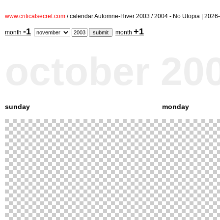
www.criticalsecret.com
/ calendar Automne-Hiver 2003 / 2004 - No Utopia | 20
-1
+1
month
month
october 20
sunday
monday