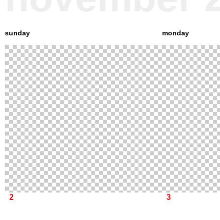
sunday
monday
2
3