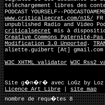
téléchargement libres des cont
PODCAST YOURSELF--PODCASTOAME
www.criticalsecret.com/n15/
FR 
unpublished Radio and Video Po
criticalsecret
mis à dispositi
Creative Commons Paternité-Pas
Modification 3.0 Unported
.
TRA
aliette.guibert [At] gmail.com
W3C XHTML validator
W3C Rss2 v
Site g�n�r� avec LoGz by Lo
Licence Art Libre
|
site map
nombre de requ�tes 8