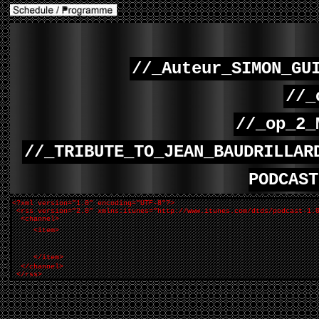
//_Auteur_SIMON_GU
//_
//_op_2_
//_TRIBUTE_TO_JEAN_BAUDRILLAR
PODCAS
<?xml version="1.0" encoding="UTF-8"?>
<rss version="2.0" xmlns:itunes="http://www.itunes.com/dtds/podcast-1.
<channel>
<item>
</item>
</channel>
</rss>