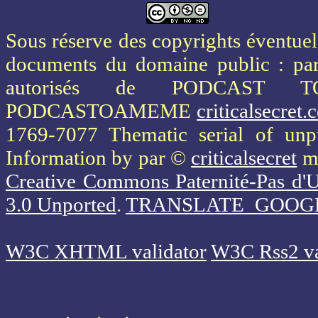
* * * * * * * * *
Sous réserve des copyrights éventuels
documents du domaine public : part
autorisés de PODCAST 
PODCASTOAMEME
criticalsecret
1769-7077 Thematic serial of un
Information
by par ©
criticalsecret
mi
Creative Commons Paternité-Pas d'U
3.0 Unported
.
TRANSLATE_GOOG
W3C XHTML validator
W3C Rss2 va