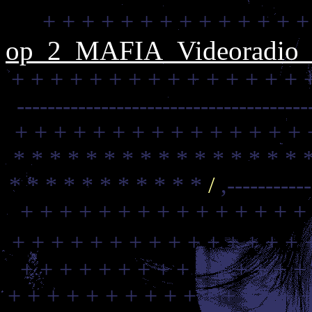
+ + + + + + + + + + + + + +
op_2_MAFIA_Videoradio_C
+ + + + + + + + + + + + + + + 
--------------------------------------
+ + + + + + + + + + + + + + + 
* * * * * * * * * * * * * * * * 
* * * * * * * * * * *
/
,----------
+ + + + + + + + + + + + + + +
+ + + + + + + + + + + + + + + 
+ + + + + + + + + + + + + + +
+ + + + + + + + + + + + + + + +