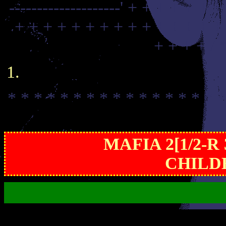
--------------------'
+ + + + + + +
+ + + + + + + + + + + + + + +
+ + + + /
* * * * * * * * * * * * * * * * *
MAFIA 2[1/2-R
CHILD