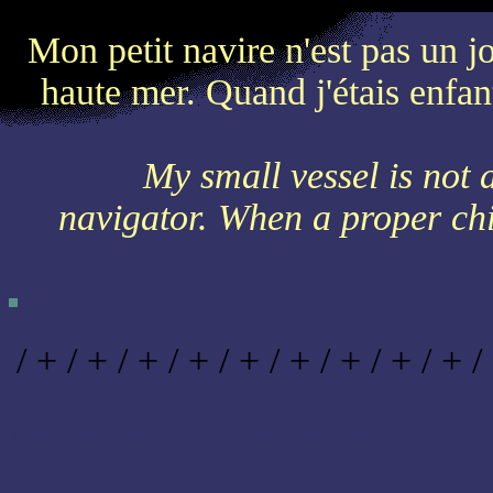
Mon petit navire n'est pas un j
haute mer. Quand j'étais enfan
My small vessel is not 
navigator. When a proper chi
/ + / + / + / + / + / + / + / + / + /
* * * * * * * * * * * * * * * * * * * *
* * * * * * * * * * * * * * * * * * * *