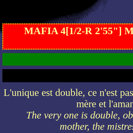
MAFIA 4[1/2-R 2'55"
L'unique est double, ce n'est p
mère et l'ama
The very one is double, ob
mother, the mistr