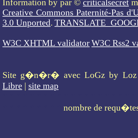
Information
by par ©
criticalsecret
mi
Creative Commons Paternité-Pas d'U
3.0 Unported
.
TRANSLATE_GOOG
W3C XHTML validator
W3C Rss2 va
Site g�n�r� avec LoGz by Lo
Libre
|
site map
* * * * * * * * * * * * * * * * * * * *
* * * * * * * * *
nombre de requ�te