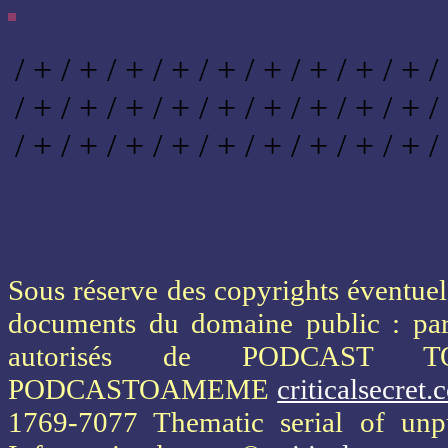
/ + / + / + / + / + / + / + / + / + /
/ + / + / + / + / + / + / + / + / + /
/ + / + / + / + / + / + / + / + / + /
* * * * * * * * * * * * * * * * * * * *
* * * * * * * * * * * * * * * * * * * *
Sous réserve des copyrights éventuels
documents du domaine public : part
autorisés de PODCAST 
PODCASTOAMEME
criticalsecret
1769-7077 Thematic serial of un