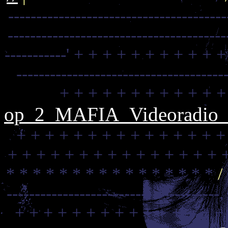
---------------------------------------
---------------------------------------
-----------'
+ + + + + + + + + + +
-------------------------------------
+ + + + + + + + + + + +
op_2_MAFIA_Videoradio_C
+ + + + + + + + + + + + + + +
+ + + + + + + + + + + + + + + 
* * * * * * * * * * * * * * * *
/
--------------------------------------
+ + + + + + + + + + + + + + +