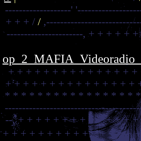
-------------------'
'-----------------
+ + + /
/
,---------------------------
----------------------,
+ + + + + +
op_2_MAFIA_Videoradio_C
+ + + + + + + + + + + + + + +
+ + + + + + + + + + + + + + + 
* * * * * * * * * * * * * * * * 
---------------------------------------
--,
+ + + + + + + + + + + + + +
+ + + + + + + + + + + + + + + +