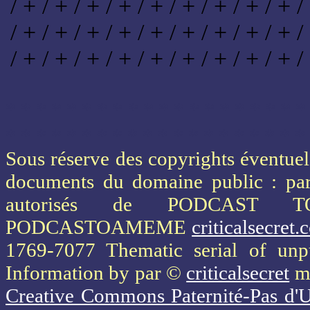
/ + / + / + / + / + / + / + / + / + /
/ + / + / + / + / + / + / + / + / + /
/ + / + / + / + / + / + / + / + / + /
* * * * * * * * * * * * * * * * * * * *
* * * * * * * * * * * * * * * * * * * *
Sous réserve des copyrights éventuels
documents du domaine public : part
autorisés de PODCAST 
PODCASTOAMEME
criticalsecret
1769-7077 Thematic serial of un
Information
by par ©
criticalsecret
mi
Creative Commons Paternité-Pas d'U