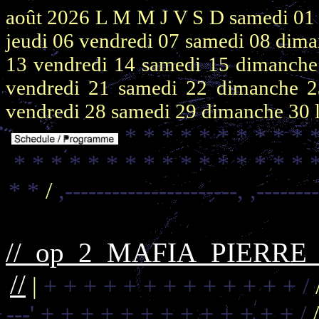
août 2026
L M M J V S D
samedi 0
jeudi 06
vendredi 07
samedi 08
dima
13
vendredi 14
samedi 15
dimanch
vendredi 21
samedi 22
dimanche 
vendredi 28
samedi 29
dimanche 30
* * * * * * * * * * 
* * * * * * * * * * * * * * * * 
* *
/
,----------------------,
,-------
//_op_2_MAFIA_PIERR
//
|
+ + + + + + + + + + + + + /
---'
+ + + + + + + + + + + + + /