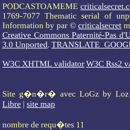
PODCASTOAMEME
criticalsecret
1769-7077 Thematic serial of un
Information
by par ©
criticalsecret
mi
Creative Commons Paternité-Pas d'U
3.0 Unported
.
TRANSLATE_GOOG
W3C XHTML validator
W3C Rss2 va
Site g�n�r� avec LoGz by Lo
Libre
|
site map
* * * * * * * * * * * * * * * * * * * *
nombre de requ�tes 11