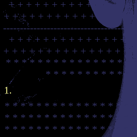
+ + + + + + + + + + + + + + +
+ + + + + + + + + + + + + + + 
---------------------------------------
+ + + + + + + + + + + + + + +
+ + + + + + + + + + + + + + + +
* * * * * * * * * * * * * * * * 
* * * * * * * * * * * 
* * * * * * * * * * * * * * * * *
* * * * * * * * * * * * * * * * *
* * * * * * * * * * * * * * * * *