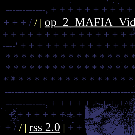
------------,
+ + + + + + + + + +
op_2_MAFIA_Video
+ + + /
/ |
+ + + + + + + + + + + + + + + +
----'
+ + + + + + + + + + + + + +
* * * * * * * * * * * * * * * * 
* * * * * * * * * * * * * * * * 
* * * * * * * * * * * * * * * * *
---------------------------------------
------------,
+ + + + + + + + + +
+ + + + + + + + + + + + + + +
rss 2.0
+ /
/ |
|
+ + + + + + + +