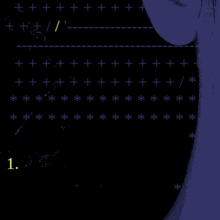
+ + + + + + + + + + + + + + +
+ + + /
/
'----------------------------
-------------------------------------
+ + + + + + + + + + + + + + +
+ + + + + + + + + + + + /
* * 
* * * * * * * * * * * * * * * * 
* * * * * * * * * * * * * * * * 
* * 
* * * *