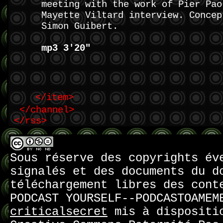
meeting with the work of Pier Pao
Mayette Viltard interview. Concep
Simon Guibert.
mp3 3'20"
</item>
</channel>
</rss>
Sous réserve des copyrights év
signalés et des documents du d
téléchargement libres des cont
PODCAST YOURSELF--PODCASTOAMEM
criticalsecret
mis à dispositi