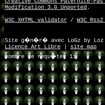
Creative Commons Paternité-Pas
Modification 3.0 Unported
.
W3C XHTML validator
/
W3C Rss2
Site g�n�r� avec LoGz by Lo
Licence Art Libre
|
site map
nombre de requ�tes 11