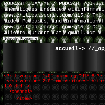
PODCAST TOAMEME / PODCAST YOURSEL
thématiques inédites et informati
www.criticalsecret.com/n15 / Them
Video Podcasts, and Information f
www.criticalsecret.com/n15 / Digi
aliette.guibert [at] gmail.com
accueil->
//_op
<?xml version="1.0" encoding="UTF-8"?>
<rss version="2.0" xmlns:itunes="http:
1.0.dtd" >
<channel>
<item>