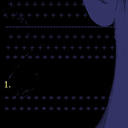
+ + + + + + + + + + + + + + +
+ + + + + + + + + + + + + + + +
--------------------------------------
+ + + + + + + + + + + + + + +
+ + + + + + + + + + + + + + + 
* * * * * * * * * * * * * * * * 
* * * * * * * * * * * * * * * * *
* * * * * * * * * * * * * * * * *