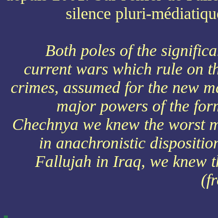
silence pluri-médiatiq
Both poles of the signific
current wars which rule on th
crimes, assumed for the new m
major powers of the for
Chechnya we knew the worst m
in anachronistic dispositio
Fallujah in Iraq, we knew t
(f