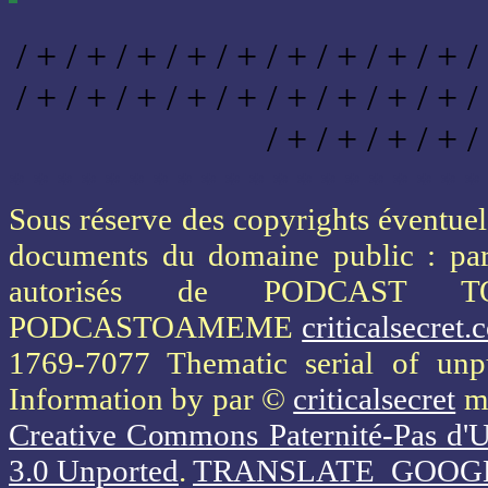
/ + / + / + / + / + / + / + / + / + /
/ + / + / + / + / + / + / + / + / + /
/ + / + / + / + /
* * * * * * * * * * * * * * * * * * * *
Sous réserve des copyrights éventuels
documents du domaine public : part
autorisés de PODCAST 
PODCASTOAMEME
criticalsecret
1769-7077 Thematic serial of un
Information
by par ©
criticalsecret
mi
Creative Commons Paternité-Pas d'U
3.0 Unported
.
TRANSLATE_GOOG