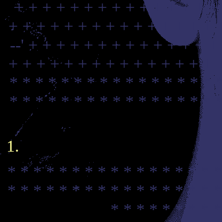
+ + + + + + + + + + + + + + +
+ + + + + + + + + + + + + + + 
--'
+ + + + + + + + + + + + + +
+ + + + + + + + + + + + + + + 
* * * * * * * * * * * * * * * * 
* * * * * * * * * * * * * * * * 
* * * * * * * * * * * * * * * * *
* * * * * * * * * * * * * * * * *
* * * * * * * * *