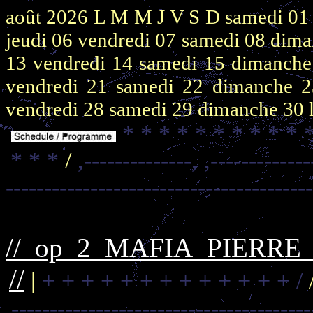
août 2026
L M M J V S D
samedi 0
jeudi 06
vendredi 07
samedi 08
dima
13
vendredi 14
samedi 15
dimanch
vendredi 21
samedi 22
dimanche 
vendredi 28
samedi 29
dimanche 30
* * * * * * * * * * 
* * *
/
,--------------,
,-------------
---------------------------------------
//_op_2_MAFIA_PIERR
//
|
+ + + + + + + + + + + + + /
---------------------------------------