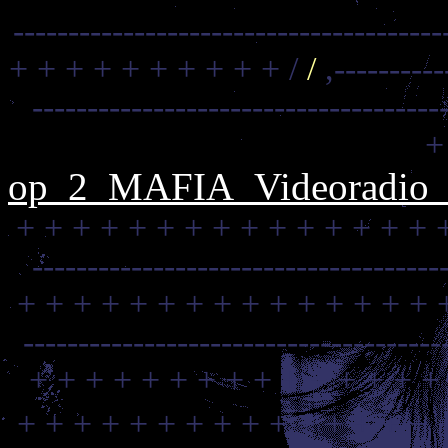
---------------------------------------
+ + + + + + + + + + /
/
,----------
-------------------------------------
+
op_2_MAFIA_Videoradio_C
+ + + + + + + + + + + + + + + 
-------------------------------------
+ + + + + + + + + + + + + + + 
--------------------------------------
+ + + + + + + + + + + + + + +
+ + + + + + + + + + + + + + + 