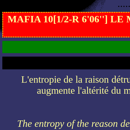
....
MAFIA 10[1/2-R 6'06''] L
L'entropie de la raison détru
augmente l'altérité du m
The entropy of the reason des