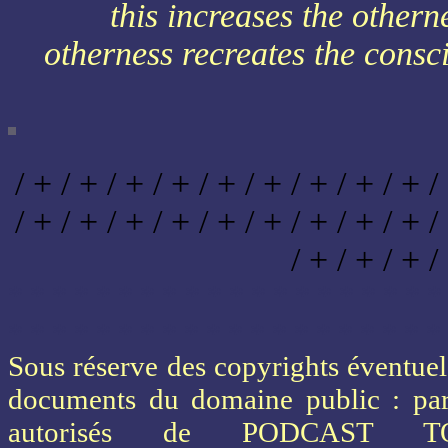
this increases the othern
otherness recreates the consc
/ + / + / + / + / + / + / + / + / + /
/ + / + / + / + / + / + / + / + / + /
/ + / + / + /
* * * * * * * * * * * * * * * * * * * *
* * * * * * * * * * * * * * * * * * * *
Sous réserve des copyrights éventuels
documents du domaine public : part
autorisés de PODCAST 