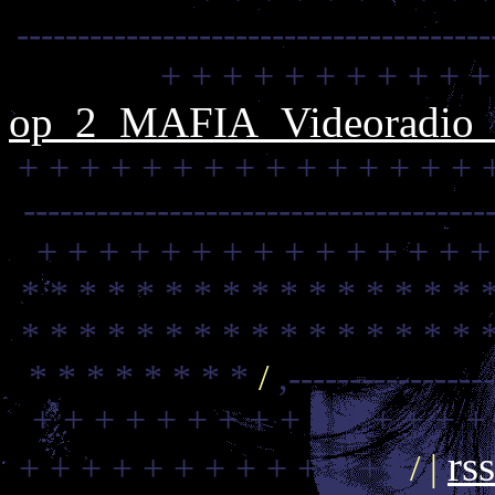
---------------------------------------
+ + + + + + + + + + +
op_2_MAFIA_Videoradio_C
+ + + + + + + + + + + + + + + 
--------------------------------------
+ + + + + + + + + + + + + + +
* * * * * * * * * * * * * * * * 
* * * * * * * * * * * * * * * * 
* * * * * * * *
/
,----------------
+ + + + + + + + + + + + + + +
rs
+ + + + + + + + + + + + /
/ |