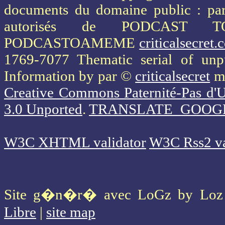
documents du domaine public : part
autorisés de PODCAST 
PODCASTOAMEME
criticalsecret
1769-7077 Thematic serial of un
Information
by par ©
criticalsecret
mi
Creative Commons Paternité-Pas d'U
3.0 Unported
.
TRANSLATE_GOOG
W3C XHTML validator
W3C Rss2 va
Site g�n�r� avec LoGz by Lo
Libre
|
site map