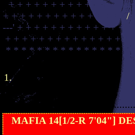
+ + + + + + + + + + + + + + +
+ + + + + + + + + + + + + + /
/
---'
+ + + + + + + + + + + + + +
+ + + + + + + + + + + + + + + 
* * * * * * * * * * * * * * * * 
..................
MAFIA 14[1/2-R 7'04"] 