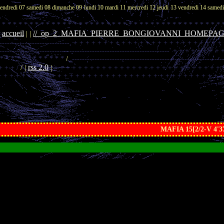
endredi 07
samedi 08
dimanche 09
lundi 10
mardi 11
mercredi 12
jeudi 13
vendredi 14
samed
* * * * * * * * * * * * * * * * * * * * * * * * * * * * * * * * * * * * * * * * *
accueil
//_op_2_MAFIA_PIERRE_BONGIOVANNI_HOMEPAGE
|
| |
-----------------------------,
+ + + + + + + + + + + + + + + + + + + + + + + + +
---------------------------------------------------------------------'
+ + + + + + + + 
 * * * * * * * * * * * *
/
,------------------------------------------------------------
rss 2.0
+ + + /
/ |
|
+ + + + + + + + + + + + + + + + + + + + + + + + + + + + 
+ + + + + + + + + + + + + + + + + + + + + + + + + + + + + + + + + + + + + +
MAFIA 15[2/2-V 4