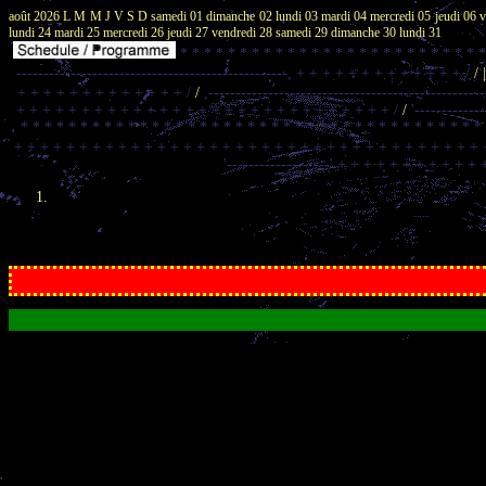
août 2026
L M M J V S D
samedi 01
dimanche 02
lundi 03
mardi 04
mercredi 05
jeudi 06
v
lundi 24
mardi 25
mercredi 26
jeudi 27
vendredi 28
samedi 29
dimanche 30
lundi 31
* * * * * * * * * * * * * * * * * * * * * * * * * 
--------------------------------------------------,
+ + + + + + + + + + + + + /
/ 
+ + + + + + + + + + + + + /
/
,--------------------------------------------------
+ + + + + + + + + + + + + + + + + + + + + + + + + + + + + /
/
'------------
* * * * * * * * * * * * * * * * * * * * * * * * * * * * * * * * * * * * * * *
+ + + + + + + + + + + + + + + + + + + + + + + + + + + + + + + + + + + + 
'-------------------'
+ + + + + + + + + + + 