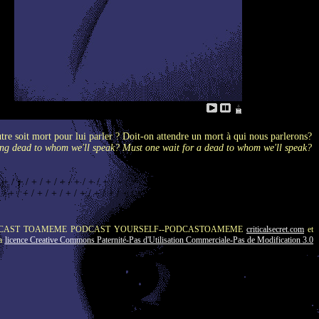
utre soit mort pour lui parler ? Doit-on attendre un mort à qui nous parlerons?
ing dead to whom we'll speak? Must one wait for a dead to whom we'll speak?
/ + / + / + / + / + / + / + / + / + / + / + / + / + / + / + / + / + / + / + / + / + / + /
 / + / + / + / + / + / + / + / + / + / + / + / + / + / + / + / + / + / + / + / + / + / +
s autorisés de PODCAST TOAMEME PODCAST YOURSELF--PODCASTOAMEME
criticalsecret.com
et
la
licence Creative Commons Paternité-Pas d'Utilisation Commerciale-Pas de Modification 3.0