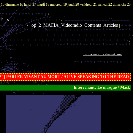
i 15
dimanche 16
lundi 17
mardi 18
mercredi 19
jeudi 20
vendredi 21
samedi 22
dimanche 23
 * * * * * * * * * * * * * * *
/
,-------,
,--------------------------------------------
_ //
|
+ + + + + + + + + + + + + /
/
'------------------------------'
'------------'
op_2_MAFIA_Videoradio_Contents_Articles
 + + + + + + + /
/ |
|
+ + +
+ + + + + + + + + + + + + + + + + + + + + + + + /
* * * * * * * * * * * * * *
----------------------------,
+ + + + + + + + + + + + + + + + + + + + + + + + +
+ + + + + + + + + + + + + + + + + + + + + + + + + + + + + + + + + + + + /
/
 + + + + + + + + + + + + + + + /
* * * * * * * * * * * * * * * * * * * * * * *
Tout www.criticalsecret.com
* * * * * * * * * * * * * * *
.........
'37"] PARLER VIVANT AU MORT / ALIVE SPEAKING TO THE DEAD
Intervenant: Le masque / Mask