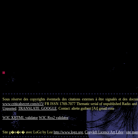
/ + / + / + / + / + / + / + / + / + / + / + / + / + / + / + / + / + / + / + / + / + / +
* * * * * * * * * * * * * * * * * * * * * * * * * * * * * * * * * * * * * * * * * * * * * * * * *
Sous réserve des copyrights éventuels des citations externes à être signalés e
www.criticalsecret.com/n15/
FR ISSN 1769-7077 Thematic serial of unpublished Radio and 
Unported
.
TRANSLATE_GOOGLE
. Contact: aliette.guibert [At] gmail.com
W3C XHTML validator
W3C Rss2 validator
Site g�n�r� avec LoGz by Loz
http://www.logz.org
,
Copyleft Licence Art Libre
|
site map
* * * * * * * * * * * * * * * * * * * * * * * * * * * * * * * * * * * * * * * * * * * * * * * * *