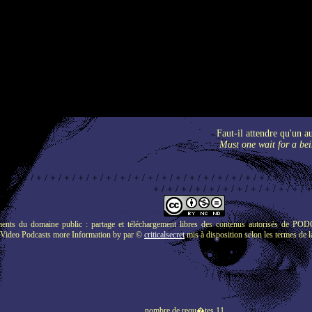
Faut-il attendre qu'un a
Must one wait for a be
 / + / + / + / + / + / + / + / + / + / + / + / + / + / + / + / + / + / + / + / + / + / + 
+ / + / + / + / + / + / + / + / + / + / + / +
 * * * * * * * * * * * * * * * * * * * * * * * * * *
t des documents du domaine public : partage et téléchargement libres des contenu
Video Podcasts more Information
by par ©
criticalsecret
mis à disposition selon les termes de 
 * * * * * * * * * * * * * * * * * * * * * * *
nombre de requ�tes 11