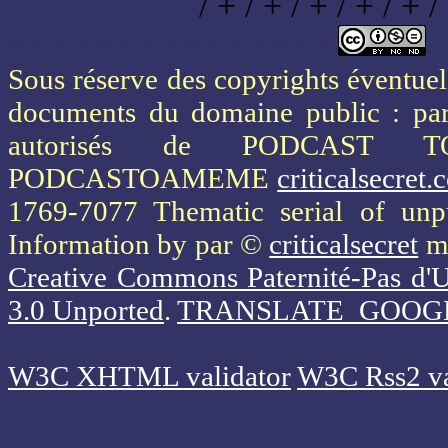
/ + / + / + / + / + /
* * * * * * * * * * * * * * *
Sous réserve des copyrights éventuels
documents du domaine public : part
autorisés de PODCAST 
PODCASTOAMEME
criticalsecret
1769-7077 Thematic serial of un
Information
by par ©
criticalsecret
mi
Creative Commons Paternité-Pas d'U
3.0 Unported
.
TRANSLATE_GOOG
W3C XHTML validator
W3C Rss2 va