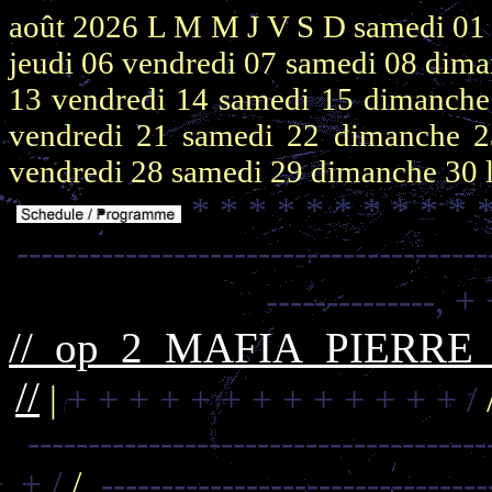
août 2026
L M M J V S D
samedi 0
jeudi 06
vendredi 07
samedi 08
dima
13
vendredi 14
samedi 15
dimanch
vendredi 21
samedi 22
dimanche 
vendredi 28
samedi 29
dimanche 30
* * * * * * * * * * 
---------------------------------------
--------------,
+ 
//_op_2_MAFIA_PIERR
//
|
+ + + + + + + + + + + + + /
--------------------------------------
+ /
/
,-------------------------------