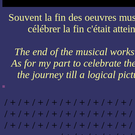
Souvent la fin des oeuvres musi
célébrer la fin c'était att
The end of the musical works 
As for my part to celebrate th
the journey till a logical p
/ + / + / + / + / + / + / + / + / + /
/ + / + / + / + / + / + / + / + / + /
/ + / + / + / + / + / + / + / + / + /