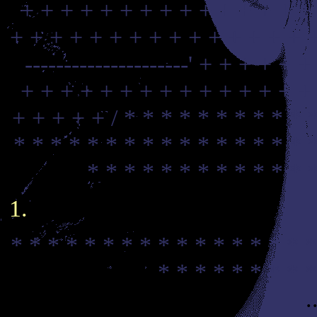
+ + + + + + + + + + + + + + +
+ + + + + + + + + + + + + + + 
---------------------'
+ + + + + +
+ + + + + + + + + + + + + + +
+ + + + + /
* * * * * * * * * * 
* * * * * * * * * * * * * * * * 
* * * * * * * * * * * * 
* * * * * * * * * * * * * * * * *
* * * * * * * * *
.