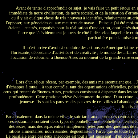
Avant de tenter d'approfondir ce sujet, je vais faire un petit retour en ar
immédiate de notre civilisation, de notre société, et de la situation d'err
qu'il y ait quelque chose de très nouveau à identifier, relativement au cr
l'opposer, aux génocides ou aux meurtres de masse... Puisque j'ai été moi-
étaient... centrés, organisés pour la réalisation d'une action, dont le résul
Parce que là évidemment je mets de côté l'idée selon laquelle le crim
particulière pour la mise à m
Il m'est arrivé d'avoir à conduire des actions en Amérique latine
florissante, débordante d'activités et de créativité ; le monde des affaires
l'occasion de retourner à Buenos-Aires au moment de la grande crise écon
Lors d'un séjour récent, par exemple, des amis me racontaient que... 
d'échapper à toute... à tout contrôle, tant des organisations officielles, pol
ceux qui restent de Buenos-Aires, pratiques consistant à disperser dans les sacs
profondément. Cette pratique relève évidemment du crime. D'un crime... qui 
jeunesse. Ils sont les pauvres des pauvres de ces villes à l'abandon
ritualisat
Paradoxalement dans la même ville, le soir tard, aux abords des centres de r
ces restaurants sortaient deux types de poubelle : une poubelle contenant l
des restes, mais des repas entiers simplement jetés pour des questions de d
rations alimentaires, nourrissantes, dégueulasses ! Parce que de toute faço
Le parallèle entre ces deux anecdotes est tout à fait saisissant : d'un côté le