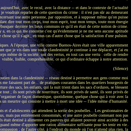
 aujourd'hui, avec le recul, avec la distance -- et dans le contexte de l'actualité
je voudrais reparler de cette question du crime : il n'est pas sûr au demeurant
l concernant une autre personne, par opposition, et à supposer même qu'on puisse
ulant dire tout mon corps, tout mon esprit, tout mon temps, toute mon énergie
 débusquer derrière les lieux communs ce qu'il en était de cette notion de crime.
l y a, en ce qui me concerne c'est qu'évidemment je ne me sens aucune aptitude
chose qu'il s'agit ; en tous cas d'autre chose que la satisfaction d'une pulsion.
omiques. A l'époque, une ville comme Buenos-Aires était une ville apparemment
ant que je vis dans une totale clandestinité je continue à me déplacer, et j'ai eu
ps même de la société, ont des vertus, en tout cas une vertu : celle de rendre
visible, lisible, compréhensible, ce qui d'ordinaire échappe à notre attention.
(Silence)
soutien dans la clandestinité -- réseau destiné à permettre aux gens comme moi
s me faisaient part de... de pratiques courantes dans les quartiers bourgeois de
ure des sacs, les enfants, qui la nuit trient dans les sacs d'ordures, se blessent
ut ; ils sont privés de nourriture, ils sont privés de santé, ils sont privés de
 d'organiser de façon domestique, quotidienne, quelque chose qui à voir avec la
is un meurtre qui consiste à mettre à mort une idée -- l'idée même d'humanité.
 et d'adolescents qui attendent la sortie des poubelles... Les gestionnaires de
vendus, mais pas entièrement consommés, et une autre poubelle contenant non pas
 était destiné à alimenter ces pauvres qui allaient pouvoir ainsi accéder à des
 quand même d'apporter une ration alimentaire suffisante pour les tenir en vie.
compassion ; de l'autre côté, à l'endroit du monde où l'on n'attend plus rien, la