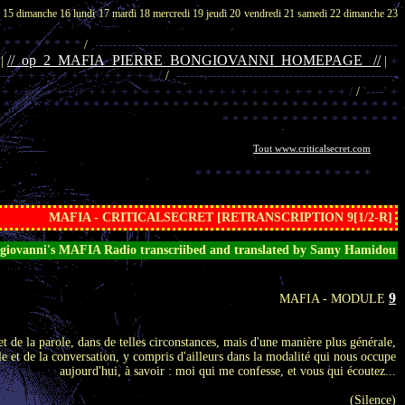
i 15
dimanche 16
lundi 17
mardi 18
mercredi 19
jeudi 20
vendredi 21
samedi 22
dimanche 23
* * * * * * * * *
/
,-------------------------------------------------------------------
//_op_2_MAFIA_PIERRE_BONGIOVANNI_HOMEPAGE_ //
 |
|
+
---'
+ + + + + + + + + + + + + /
/
,-------------------------------------------------
 + + + + + + + + + + + + + + + + + + + + + + + + + + + + + + + + /
/
'----'
+
 * * * * * * * * * * * * * * * * * * * * * * * * * * * * * * * * * * * * * * * *
* * * * * * * * * * * * * * * * * *
Tout www.criticalsecret.com
* * * * * * * * * * * * * * * * * *
...............................................................
MAFIA - CRITICALSECRET [RETRANSCRIPTION 9[1/2-R]
ngiovanni's MAFIA Radio transcriibed and translated by Samy Hamidou
9
MAFIA - MODULE
et de la parole, dans de telles circonstances, mais d'une manière plus générale,
role et de la conversation, y compris d'ailleurs dans la modalité qui nous occupe
aujourd'hui, à savoir : moi qui me confesse, et vous qui écoutez...
(Silence)