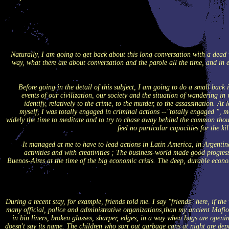
Naturally, I am going to get back about this long conversation with a dead 
way, what there are about conversation and the parole all the time, and in 
Before going in the detail of this subject, I am going to do a small back i
events of our civilization, our society and the situation of wandering in 
identify, relatively to the crime, to the murder, to the assassination. 
myself, I was totally engaged in criminal actions --"totally engaged ", me
widely the time to meditate and to try to chase away behind the common thought
feel no particular capacities for the kil
It managed at me to have to lead actions in Latin America, in Argentina
activities and with creativities ; The business-world made good progress
Buenos-Aires at the time of the big economic crisis. The deep, durable economi
During a recent stay, for example, friends told me. I say "friends" here, if t
many official, police and administrative organizations,than my ancient Mafioso
in bin liners, broken glasses, sharper, edges, in a way when bags are openin
doesn't say its name. The children who sort out garbage cans at night are depr