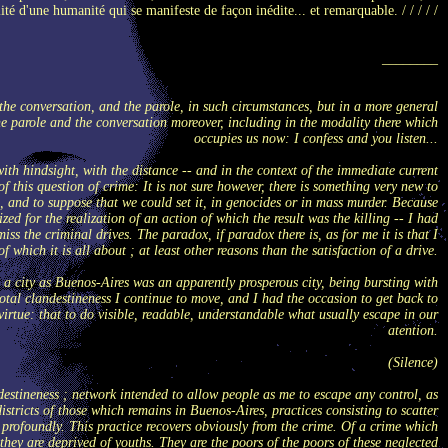
lité d'une humanité qui se manifeste de façon inédite... et remarquable. / / / / /
________
the conversation, and the parole, in such circumstances, but in a more general
the parole and the conversation moreover, including in the modality there which
occupies us now: I confess and you listen...
 with hindsight, with the distance -- and in the context of the immediate current
of this question of crime: It is not sure however, there is something very new to
on, and to suppose that we could set it, in genocides or in mass murder. Because
ed for the realization of an action of which the result was the killing -- I had
s the criminal drives. The paradox, if paradox there is, as for me it is that I
of which it is all about ; at least other reasons than the satisfaction of a drive.
 a city as Buenos-Aires was an apparently prosperous city, being bursting with
total clandestineness I continue to move, and I had the occasion to get back to
virtue: that to do visible, readable, understandable what usually escape in our
atention.
(Silence)
ndestineness ; network intended to allow people as me to escape any control, as
stricts of those which remains in Buenos-Aires, practices consisting to scatter
s profoundly. This practice recovers obviously from the crime. Of a crime which
they are deprived of youths. They are the poors of the poors of these neglected