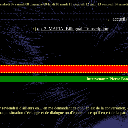
endredi 07
samedi 08
dimanche 09
lundi 10
mardi 11
mercredi 12
jeudi 13
vendredi 14
samed
 * * * * * * * * * * * * * * * * * * * * * * * * * * * * * * * * * * * * * * * * 
accueil
------------------------------------------,
+ + + + + + + + + + + + + /
/ |
|
------------------------------------------------------------------------------------------
op_2_MAFIA_Bilingual_Transcription
 + + + + + + + + + /
/ |
|
+ + + + +
/
* * * * * * * * * * * * * * * * * * * * * * * * * * * * * * * * * * * * * * * * *
Intervenant: Pierre Bo
y reviendrai d'ailleurs en... en me demandant ce qu'il en est de la conversation, 
 chaque situation d'échange et de dialogue ou d'écoute -- ce qu'il en est de la pa