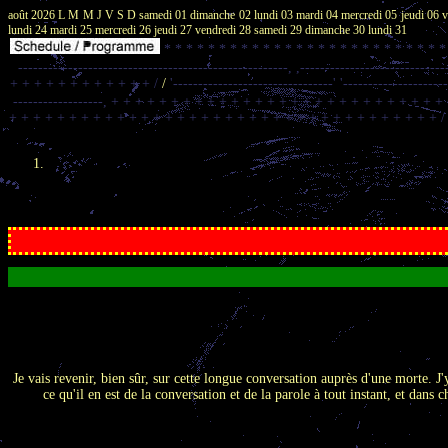
août 2026
L M M J V S D
samedi 01
dimanche 02
lundi 03
mardi 04
mercredi 05
jeudi 06
v
lundi 24
mardi 25
mercredi 26
jeudi 27
vendredi 28
samedi 29
dimanche 30
lundi 31
* * * * * * * * * * * * * * * * * * * * * * * * * *
------------------------------------------------------,
,-----------------------------
+ + + + + + + + + + + + /
/
'--------------------------------'
'--------------------
------------------,
+ + + + + + + + + + + + + + + + + + + + + + + + + + + +
+ + + + + + + + + + + + + + + + + + + + + + + + + + + + + + + + + + + + 
Je vais revenir, bien sûr, sur cette longue conversation auprès d'une morte. J'
ce qu'il en est de la conversation et de la parole à tout instant, et dans