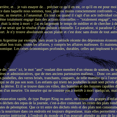
rière, et... je vais essayer de... préciser ce qu'il en est, ce qu'il en est pour moi
ance dans laquelle nous sommes, tous, plus ou moins consciemment confrontés --, 
ime, au meurtre, à l'assassinat. En tout cas quand il s'agit d'un acte individue
même totalement engagé dans des actions criminelles -- "totalement engagé", vo
tat était la mise à mort -- j'ai eu largement le temps de méditer et de chercher à
e ne serait que le résultat d'une pulsion criminelle. Le paradoxe, si paradoxe i
ort. Je n'y trouve absolument aucun plaisir et c'est donc sans doute de tout autre 
, en Argentine par exemple, bien avant la période récente des dépressions écon
 allait bon train, toutes les affaires, y compris les affaires mafieuses. Et mainten
omique. Les crises économiques profondes, durables, celles qui implosent le cor
Je dis "amis" ici, le mot "ami" voulant dire membre d'un réseau de soutien, de 
icières et administratives, que de mes anciens partenaires mafieux... Donc ces ami
 poubelles, des verres brisés, tranchants, coupants, de telle manière qu'à l'ouvert
ne dit pas son nom. Les enfants qui trient les poubelles la nuit sont privés de to
, à la dérive. Et il se trouve dans ces villes, des hommes et des femmes capables
ion d'un meurtre. Un meurtre qui ne consiste pas à mettre à mort quelqu'un, ma
estauration rapide, de type Burger-King ou autre, on trouve des grappes d'enfants
es déchets des repas de la journée, c'est-à-dire contenant les restes des plats 
ates de péremption. Que ce tri entre des déchets réels et des plats non consommés
n la nourriture dans ces endroits est toujours dégueulasse, mais elles permettent
 meurtre intériorisé, à l'endroit du monde où l'on pourrait attendre au pire de la 