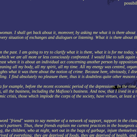
possibi
woman. I shall get back about it, moreover, by asking me what it is there about 
every situation of exchanges and dialogues or listening. What it is there about 
n the past. I am going to try to clarify what it is there, what it is for me today,
which we are all more or less consciously confronted. I would like to talk again 
At least when it is about an individual act concerning another person by oppositi
aning all my body, all my spirit, all my time. All my energy was centred, organiz
s what it was there about the notion of crime. Because here, obviously, I dismis
ling. I find absolutely no pleasure there, thus it is doubtless quite other reasons 
 for example, before the recent economic period of the depressions. In the time,
, all the business, including the Mafioso's business. And now, that I lived in a 
c crisis, those which implode the corps of the society, have virtues, at least a 
he word "friend" wants to say member of a network of support, support in the cla
's partners. Thus, these friends explain me current practices in the bourgeois di
g, the children, who at night, sort out in the bags of garbage, injure themselve
ived of everything; they are deprived of foods, they are deprived of health, and 