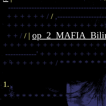
-------------------------------------
+ + + + + + /
/
,------------------
+ + + + + + + + + + + + + + +
op_2_MAFIA_Biling
+ + /
/ |
+ + + + + + + + + + + + + + + 
------------'
+ + + + + + + + + +
+ + + + + + + + /
* * * * * * * 
* * * * * * * * * * * * * * * * *