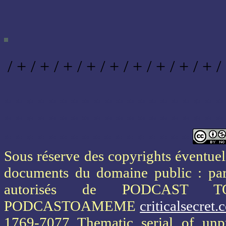
/ + / + / + / + / + / + / + / + / + /
* * * * * * * * * * * * * * * * * * * *
* * * * * * * * * * * * * * * * * * * *
* * * * * * * * * * * * * * * * *
Sous réserve des copyrights éventuels
documents du domaine public : part
autorisés de PODCAST 
PODCASTOAMEME
criticalsecret
1769-7077 Thematic serial of un