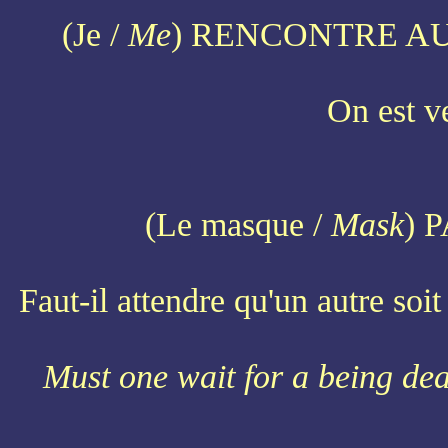
(Je /
Me
) RENCONTRE AU
On est v
(Le masque /
Mask
) 
Faut-il attendre qu'un autre soi
Must one wait for a being de