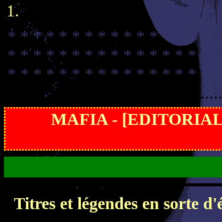
* * * * * * * * * * * * * * * * *
* * * * * * * * * * * * * * * * *
* * * * * * * * * * * * * * * * *
................................................
MAFIA - [EDITORIA
Titres et légendes en sorte d'