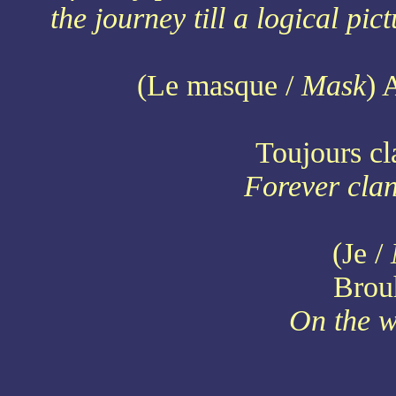
the journey till a logical p
(Le masque /
Mask
)
Toujours cl
Forever clan
(Je /
Brouh
On the w