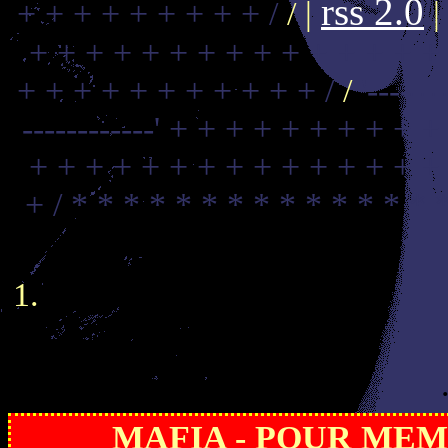
rss 2.0
+ + + + + + + + + /
/ |
+ + + + + + + + + + + + + + +
+ + + + + + + + + + + /
/
'------
------------'
+ + + + + + + + + +
+ + + + + + + + + + + + + + +
+ /
* * * * * * * * * * * * * * 
MAFIA - POUR MEMOI