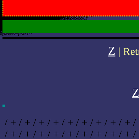
Z
| Ret
/ + / + / + / + / + / + / + / + / + /
/ + / + / + / + / + / + / + / + / + /