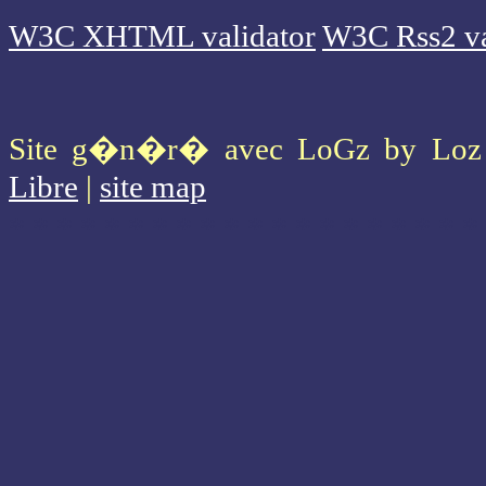
W3C XHTML validator
W3C Rss2 va
Site g�n�r� avec LoGz by Lo
Libre
|
site map
* * * * * * * * * * * * * * * * * * * *