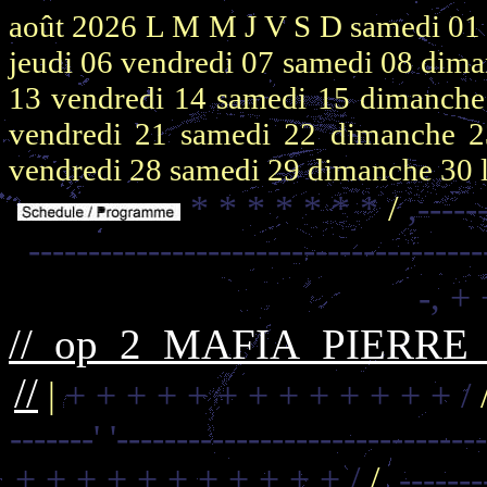
août 2026
L M M J V S D
samedi 0
jeudi 06
vendredi 07
samedi 08
dima
13
vendredi 14
samedi 15
dimanch
vendredi 21
samedi 22
dimanche 
vendredi 28
samedi 29
dimanche 30
* * * * * * *
/
,-----
--------------------------------------
-,
+ 
//_op_2_MAFIA_PIERR
//
|
+ + + + + + + + + + + + + /
-------'
'------------------------------
+ + + + + + + + + + + /
/
,-------