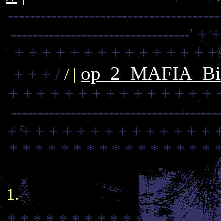
---------------------------------------
---------------------------------'
+ +
+ + + + + + + + + + + + + + +
op_2_MAFIA_Bili
+ + + /
/ |
+ + + + + + + + + + + + + + + 
--------------------------------------
+ + + + + + + + + + + + + + + 
* * * * * * * * * * * * * * * * 
* * * * * * * * * * * * * * * * *