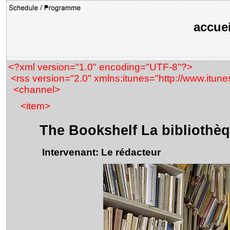
accuei
<?xml version="1.0" encoding="UTF-8"?>
<rss version="2.0" xmlns:itunes="http://www.itune
<channel>
<item>
The Bookshelf La bibliothè
Intervenant: Le rédacteur