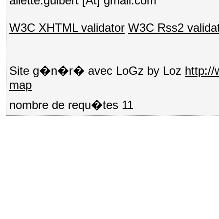
aliette.guibert [At] gmail.com
W3C XHTML validator
W3C Rss2 valida
Site g�n�r� avec LoGz by Loz
http:/
map
nombre de requ�tes 11