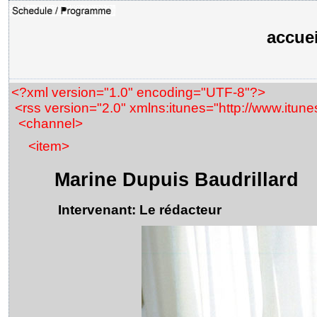
accuei
<?xml version="1.0" encoding="UTF-8"?>
<rss version="2.0" xmlns:itunes="http://www.itune
<channel>
<item>
Marine Dupuis Baudrillard
Intervenant: Le rédacteur