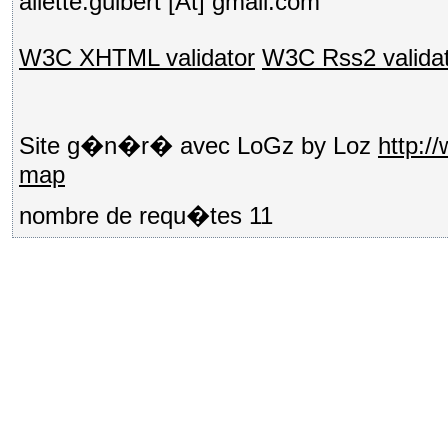
aliette.guibert [At] gmail.com
W3C XHTML validator
W3C Rss2 valida
Site g�n�r� avec LoGz by Loz
http:/
map
nombre de requ�tes 11