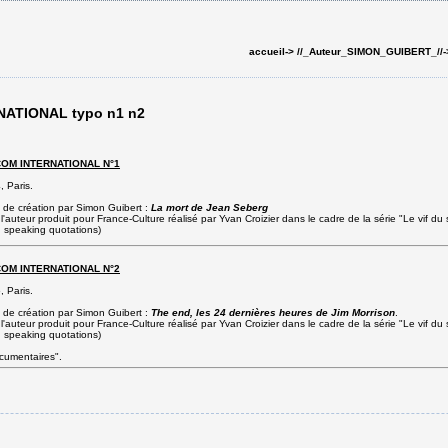
accueil->
//_Auteur_SIMON_GUIBERT_//-
ATIONAL typo n1 n2
OM INTERNATIONAL N°1
, Paris.
 de création par Simon Guibert :
La mort de Jean Seberg
l'auteur produit pour France-Culture réalisé par Yvan Croizier dans le cadre de la série "Le vif 
h speaking quotations)
OM INTERNATIONAL N°2
, Paris.
 de création par Simon Guibert :
The end, les 24 dernières heures de Jim Morrison
.
l'auteur produit pour France-Culture réalisé par Yvan Croizier dans le cadre de la série "Le vif 
h speaking quotations)
cumentaires".