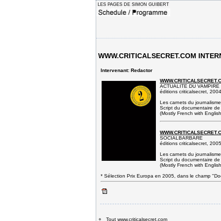
LES PAGES DE SIMON GUIBERT
WWW.CRITICALSECRET.COM INTERN
Intervenant: Redactor
WWW.CRITICALSECRET.C
ACTUALITE DU VAMPIRE
éditions criticalsecret, 2004
Les carnets du journalisme
Script du documentaire de 
(Mostly French with Englis
WWW.CRITICALSECRET.C
SOCIALBARBARE
éditions criticalsecret, 2005
Les carnets du journalisme
Script du documentaire de 
(Mostly French with Englis
* Sélection Prix Europa en 2005, dans le champ "Do
Tout www.criticalsecret.com