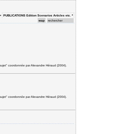
>
PUBLICATIONS Edition Scenarios Articles etc. *
wap
du sujet" coordonnée par Alexandre Héraud (2004).
du sujet" coordonnée par Alexandre Héraud (2004).