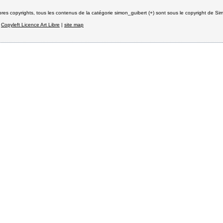
pres copyrights, tous les contenus de la catégorie simon_guibert (+) sont sous le copyright de Si
,
Copyleft Licence Art Libre
|
site map