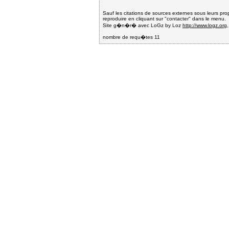
Sauf les citations de sources externes sous leurs pro
reproduire en cliquant sur "contacter" dans le menu.
Site g�n�r� avec LoGz by Loz
http://www.logz.org
nombre de requ�tes 11