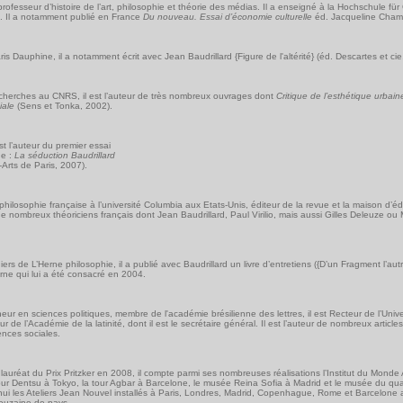
professeur d’histoire de l’art, philosophie et théorie des médias. Il a enseigné à la Hochschule fü
ik. Il a notamment publié en France
Du nouveau. Essai d’économie culturelle
éd. Jacqueline Cham
is Dauphine, il a notamment écrit avec Jean Baudrillard {Figure de l'altérité} (éd. Descartes et cie
cherches au CNRS, il est l’auteur de très nombreux ouvrages dont
Critique de l’esthétique urbain
iale
(Sens et Tonka, 2002).
est l’auteur du premier essai
he :
La séduction Baudrillard
Arts de Paris, 2007).
 philosophie française à l’université Columbia aux Etats-Unis, éditeur de la revue et la maison d’éd
e nombreux théoriciens français dont Jean Baudrillard, Paul Virilio, mais aussi Gilles Deleuze ou 
ers de L’Herne philosophie, il a publié avec Baudrillard un livre d’entretiens ({D’un Fragment l’autr
erne qui lui a été consacré en 2004.
eur en sciences politiques, membre de l'académie brésilienne des lettres, il est Recteur de l’Univ
de l’Académie de la latinité, dont il est le secrétaire général. Il est l’auteur de nombreux article
ences sociales.
lauréat du Prix Pritzker en 2008, il compte parmi ses nombreuses réalisations l’Institut du Monde 
tour Dentsu à Tokyo, la tour Agbar à Barcelone, le musée Reina Sofia à Madrid et le musée du qua
rd’hui les Ateliers Jean Nouvel installés à Paris, Londres, Madrid, Copenhague, Rome et Barcelone
ouzaine de pays.