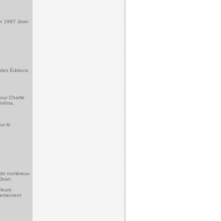
 en 1997 Jean
 des Éditions
our Charlie
cinéma.
ur le
r de nombreux
 Jean
leurs
 demeurent