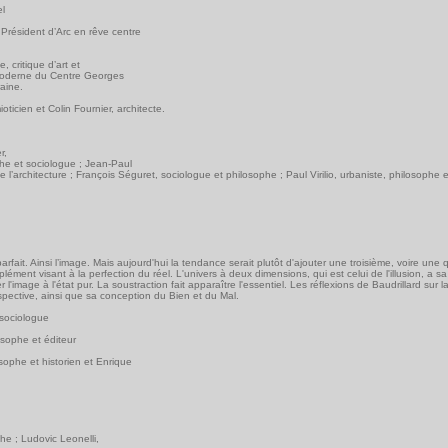
el
 Président d’Arc en rêve centre
, critique d’art et
moderne du Centre Georges
aine.
icien et Colin Fournier, architecte.
r,
phe et sociologue ; Jean-Paul
 de l’architecture ; François Séguret, sociologue et philosophe ; Paul Virilio, urbaniste, philosophe 
rfait. Ainsi l’image. Mais aujourd'hui la tendance serait plutôt d'ajouter une troisième, voire une
ent visant à la perfection du réel. L'univers à deux dimensions, qui est celui de l'illusion, a sa
r l'image à l'état pur. La soustraction fait apparaître l'essentiel. Les réflexions de Baudrillard sur 
erspective, ainsi que sa conception du Bien et du Mal.
 sociologue
osophe et éditeur
ophe et historien et Enrique
he ; Ludovic Leonelli,