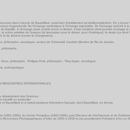
tournant dans l’oeuvre de Baudrillard, aussi bien formellement qu’intellectuellement. On y trouve 
ssera d’approfondir. De l’échange symbolique à l’échange impossible. De l’échange arraché à la
e Bataille, à l’échange posé comme leurre et illusion. Cette troisième demi journée envisage la ré
), la scène primitive de l’espace (la fascination pour le désert, pour l’Amérique), le destin (ce dont
ité et de devenir (contre le changement).
, philosophe, sociologue, recteur de l’Université Candido Mendes de Rio de Janeiro.
s, philosophe.
 Goux, philosophe ; Philippe Petit, philosophe ; Tiina Arppe, sociologue
ola, anthropologue.
S RENCONTRES INTERNATIONALES
au département des Sciences
a travaillé en particulier
t Baudrillard et a traduit plusieurs théoriciens français, dont Baudrillard, en finnois.
ette (1981-1990), du Centre Pompidou (1993-1996), puis Directeur de l’Architecture et du Patrimo
es Rencontres Photographiques d’Arles de 2000 à 2009 et est actuellement Président d’Arc en r