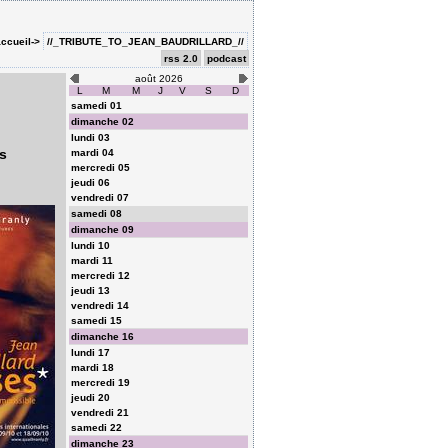
ccueil->
//_TRIBUTE_TO_JEAN_BAUDRILLARD_//
rss 2.0
podcast
août 2026
L
M
M
J
V
S
D
samedi 01
dimanche 02
lundi 03
is
mardi 04
mercredi 05
jeudi 06
vendredi 07
samedi 08
dimanche 09
lundi 10
mardi 11
mercredi 12
jeudi 13
vendredi 14
samedi 15
dimanche 16
lundi 17
mardi 18
mercredi 19
jeudi 20
vendredi 21
samedi 22
dimanche 23