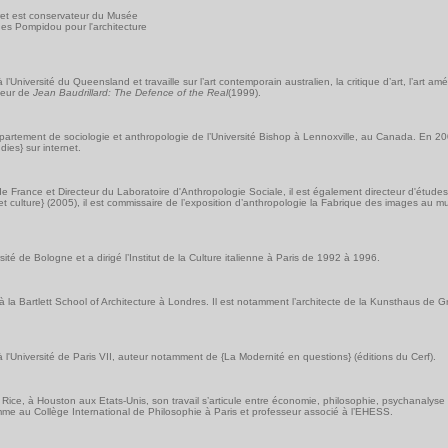
éret est conservateur du Musée
es Pompidou pour l'architecture
à l’Université du Queensland et travaille sur l’art contemporain australien, la critique d’art, l’art amé
teur de
Jean Baudrillard: The Defence of the Real
(1999).
artement de sociologie et anthropologie de l’Université Bishop à Lennoxville, au Canada. En 200
dies} sur internet.
 France et Directeur du Laboratoire d'Anthropologie Sociale, il est également directeur d'étude
 culture} (2005), il est commissaire de l’exposition d’anthropologie la Fabrique des images au 
rsité de Bologne et a dirigé l’Institut de la Culture italienne à Paris de 1992 à 1996.
r à la Bartlett School of Architecture à Londres. Il est notamment l’architecte de la Kunsthaus de G
 l'Université de Paris VII, auteur notamment de {La Modernité en questions} (éditions du Cerf).
 Rice, à Houston aux Etats-Unis, son travail s’articule entre économie, philosophie, psychanalyse 
amme au Collège International de Philosophie à Paris et professeur associé à l’EHESS.