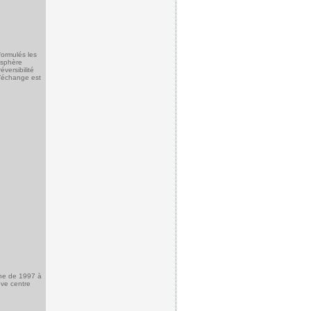
formulés les
 sphère
versibilité
 l’échange est
ine de 1997 à
êve centre