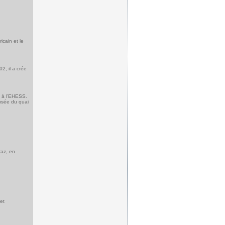
ricain et le
2, il a crée
s à l’EHESS.
musée du quai
raz, en
et