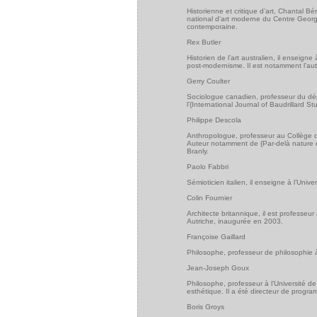
Historienne et critique d’art, Chantal B
national d'art moderne du Centre Georg
contemporaine.
Rex Butler
Historien de l’art australien, il enseigne 
post-modernisme. Il est notamment l’au
Gerry Coulter
Sociologue canadien, professeur du dép
l’{International Journal of Baudrillard Stu
Philippe Descola
Anthropologue, professeur au Collège de
Auteur notamment de {Par-delà nature et
Branly.
Paolo Fabbri
Sémioticien italien, il enseigne à l’Unive
Colin Fournier
Architecte britannique, il est professeu
Autriche, inaugurée en 2003.
Françoise Gaillard
Philosophe, professeur de philosophie à
Jean-Joseph Goux
Philosophe, professeur à l’Université de
esthétique. Il a été directeur de progr
Boris Groys