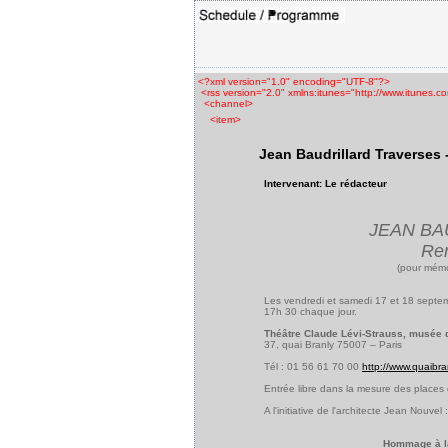
<?xml version="1.0" encoding="UTF-8"?>
<rss version="2.0" xmlns:itunes="http://www.itunes.c
<channel>
<item>
Jean Baudrillard Traverses 
Intervenant: Le rédacteur
JEAN BA
Ren
(pour mémo
Les vendredi et samedi 17 et 18 septe
17h 30 chaque jour.
Théâtre Claude Lévi-Strauss, musée 
37, quai Branly 75007 – Paris
Tél : 01 56 61 70 00
http://www.quaibran
Entrée libre dans la mesure des places 
A l'initiative de l'architecte Jean Nouvel :
Hommage à la