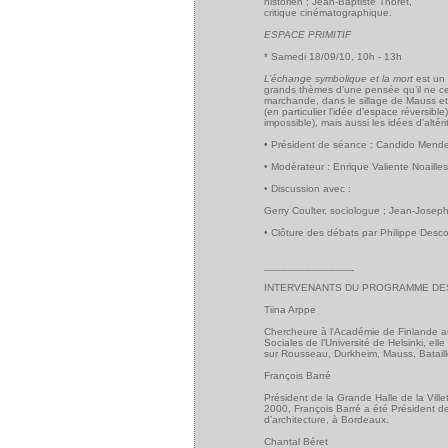
historien ; Jean-Baptiste Thoret,
critique cinématographique.
ESPACE PRIMITIF
* Samedi 18/09/10, 10h - 13h
L’échange symbolique et la mort
est un 
grands thèmes d’une pensée qu’il ne ce
marchande, dans le sillage de Mauss et d
(en particulier l’idée d’espace réversible
impossible), mais aussi les idées d’altér
• Président de séance : Candido Mendes
• Modérateur : Enrique Valiente Noaille
• Discussion avec :
Gerry Coulter, sociologue ; Jean-Joseph
• Clôture des débats par Philippe Desc
_______________
INTERVENANTS DU PROGRAMME DE
Tiina Arppe
Chercheure à l'Académie de Finlande 
Sociales de l’Université de Helsinki, elle 
sur Rousseau, Durkheim, Mauss, Bataille e
François Barré
Président de la Grande Halle de la Vill
2000, François Barré a été Président d
d’architecture, à Bordeaux.
Chantal Béret