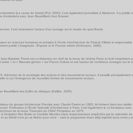
notamment {La cause de Sartre} (Puf, 2000), il est également journaliste à Marianne. Il a publié
ivre d’entretiens avec Jean Baudrillard chez Grasset.
chitecture, il est notamment l’auteur d’un ouvrage sur le musée du quai Branly.
sseur en sciences humaines et sociales à l’école d’architecture de Paris-la Villette et responsable
amment publié
L’Imaginaire, l’Espace et le Pouvoir urbain
(Anthropos, 1980).
, Jean-Baptiste Thoret est co-rédacteur en chef de la revue de cinéma Panic et écrit notamment p
t arrive » et « Mauvais genres » sur France Culture et est l’auteur de nombreux ouvrages sur le 
, théoricien de la sociologie des acteurs et des mouvements sociaux, il travaille principalement s
rielle et sur l'émergence de nouvelles formes de mouvements sociaux.
an Baudrillard des
Exilés du dialogue
(Galilée, 2005).
dateur du groupe Architecture Principe avec Claude Parent en 1963, ils forment dans leur atelie
uvel. Professeur à l’Ecole Spéciale d’Architecture à Paris, il est également le co-fondateur avec
et chercheurs de la revue Traverses du CNAC Pompidou en 1975.
à l'invitation Rex Butler et Candido Mendes étant respectivement empêchés par le calendrier de 
 et au Brésil n'ont pu se libérer pour venir -- mais le programme étant déjà imprimé leurs noms y