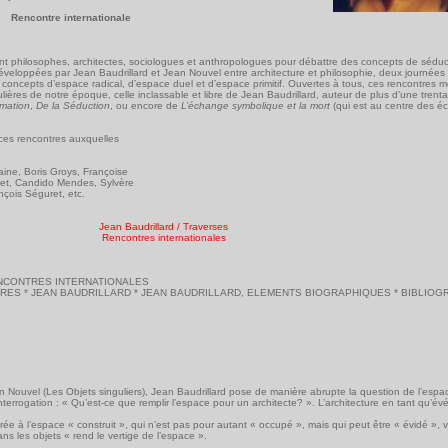
Rencontre internationale
nt philosophes, architectes, sociologues et anthropologues pour débattre des concepts de séducti
développées par Jean Baudrillard et Jean Nouvel entre architecture et philosophie, deux journées
concepts d’espace radical, d’espace duel et d’espace primitif. Ouvertes à tous, ces rencontres m
lières de notre époque, celle inclassable et libre de Jean Baudrillard, auteur de plus d’une trent
mation
,
De la Séduction
, ou encore de
L’échange symbolique et la mort
(qui est au centre des é
 ces rencontres auxquelles
raine, Boris Groys, Françoise
nnet, Candido Mendes, Sylvère
nçois Séguret, etc.
Jean Baudrillard / Traverses
Rencontres internationales
NCONTRES INTERNATIONALES
RES * JEAN BAUDRILLARD * JEAN BAUDRILLARD, ELEMENTS BIOGRAPHIQUES * BIBLIOG
Nouvel (Les Objets singuliers), Jean Baudrillard pose de manière abrupte la question de l’espac
nterrogation : « Qu’est-ce que remplir l’espace pour un architecte? ». L’architecture en tant qu’é
ée à l’espace « construit », qui n’est pas pour autant « occupé », mais qui peut être « évidé », v
ans les objets « rend le vertige de l’espace ».