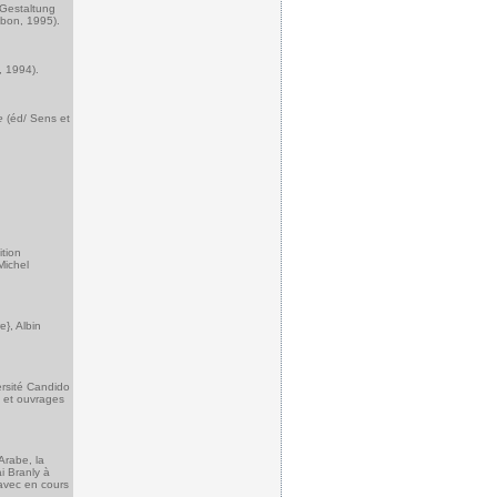
r Gestaltung
bon, 1995).
, 1994).
e
(éd/ Sens et
ition
Michel
e}, Albin
ersité Candido
s et ouvrages
Arabe, la
i Branly à
 avec en cours