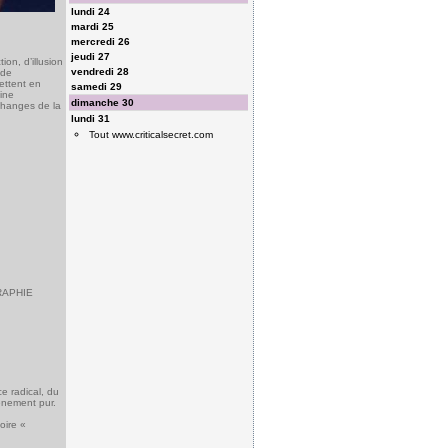
lundi 24
mardi 25
mercredi 26
jeudi 27
on, d’illusion
vendredi 28
 de
ettent en
samedi 29
aine
dimanche 30
changes de la
lundi 31
Tout www.criticalsecret.com
RAPHIE
e radical, du
vénement pur.
oire «