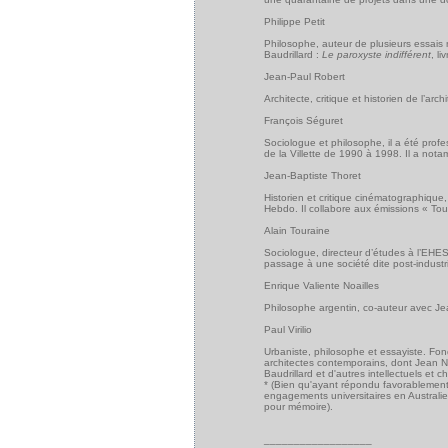
Philippe Petit
Philosophe, auteur de plusieurs essais 
Baudrillard :
Le paroxyste indifférent
, l
Jean-Paul Robert
Architecte, critique et historien de l’ar
François Séguret
Sociologue et philosophe, il a été profe
de la Villette de 1990 à 1998. Il a not
Jean-Baptiste Thoret
Historien et critique cinématographique
Hebdo. Il collabore aux émissions « Tou
Alain Touraine
Sociologue, directeur d’études à l’EHESS
passage à une société dite post-indust
Enrique Valiente Noailles
Philosophe argentin, co-auteur avec Je
Paul Virilio
Urbaniste, philosophe et essayiste. Fon
architectes contemporains, dont Jean No
Baudrillard et d'autres intellectuels 
* (Bien qu'ayant répondu favorablement 
engagements universitaires en Australie
pour mémoire).
__________________