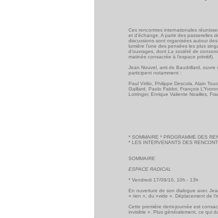
Ces rencontres internationales réunisse
et d’échange. A partir des passerelles 
discussions sont organisées autour des 
lumière l’une des pensées les plus singu
d’ouvrages, dont
La société de consom
matinée consacrée à l’espace primitif).
Jean Nouvel, ami de Baudrillard, ouvre
participent notamment :
Paul Virilio, Philippe Descola, Alain Tou
Gaillard, Paolo Fabbri, François L’Yvo
Lotringer, Enrique Valiente Noailles, Fra
* SOMMAIRE * PROGRAMME DES RE
* LES INTERVENANTS DES RENCONT
SOMMAIRE
ESPACE RADICAL
* Vendredi 17/09/10, 10h - 13h
En ouverture de son dialogue avec Jean 
« rien », du «vide ». Déplacement de l’i
Cette première demi-journée est consacr
invisible ». Plus généralement, ce qui d