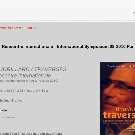
a
om/dtds/podcast-1.0.dtd" >
- Rencontre Internationale - International Symposium 09-2010 Par
UDRILLARD / TRAVERSES
contre internationale
ire de l'hommage rendu à Paris en 2010)
mbre de 10h à 13 h et de 14h 30 à
du Quai Branly
.
ly.fr/
disponibles.
 pensée et à l'oeuvre de Jean Baudrillard