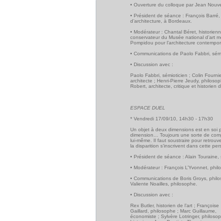
• Ouverture du colloque par Jean Nouv
• Président de séance : François Barré,
d’architecture, à Bordeaux.
• Modérateur : Chantal Béret, historienne
conservateur du Musée national d’art 
Pompidou pour l’architecture contempor
• Communications de Paolo Fabbri, sémiot
• Discussion avec :
Paolo Fabbri, sémioticien ; Colin Fournie
architecte ; Henri-Pierre Jeudy, philoso
Robert, architecte, critique et historien
ESPACE DUEL
* Vendredi 17/09/10, 14h30 - 17h30
Un objet à deux dimensions est en soi pa
dimension… Toujours une sorte de complém
lui-même. Il faut soustraire pour retrouve
la disparition s’inscrivent dans cette p
• Président de séance : Alain Touraine,
• Modérateur : François L’Yvonnet, phil
• Communications de Boris Groys, philos
Valiente Noailles, philosophe.
• Discussion avec :
Rex Butler, historien de l’art ; Françoise
Gaillard, philosophe ; Marc Guillaume,
économiste ; Sylvère Lotringer, philosop