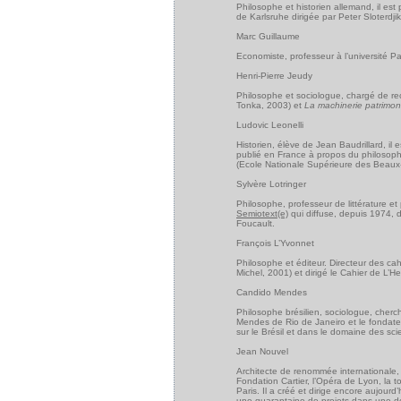
Philosophe et historien allemand, il est 
de Karlsruhe dirigée par Peter Sloterdj
Marc Guillaume
Economiste, professeur à l’université Par
Henri-Pierre Jeudy
Philosophe et sociologue, chargé de re
Tonka, 2003) et
La machinerie patrimon
Ludovic Leonelli
Historien, élève de Jean Baudrillard, il 
publié en France à propos du philosop
(Ecole Nationale Supérieure des Beaux-
Sylvère Lotringer
Philosophe, professeur de littérature et
Semiotext(e)
qui diffuse, depuis 1974, d
Foucault.
François L’Yvonnet
Philosophe et éditeur. Directeur des cahi
Michel, 2001) et dirigé le Cahier de L’H
Candido Mendes
Philosophe brésilien, sociologue, cherch
Mendes de Rio de Janeiro et le fondateur 
sur le Brésil et dans le domaine des sci
Jean Nouvel
Architecte de renommée internationale, 
Fondation Cartier, l’Opéra de Lyon, la 
Paris. Il a créé et dirige encore aujou
une quarantaine de projets dans une d