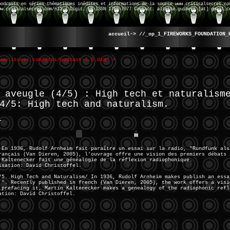
podcasts en séries thématiques inédites et informations de la source www.criticalsecret.co
ww.criticalsecret.com/n15 / Digit. FR-ISSN 1769-7077 Contact: aliette.guibert [at] gmail.c
accueil->
//_op_1_FIREWORKS_FOUNDATION_
www.itunes.com/dtds/podcast-1.0.dtd" >
 aveugle (4/5) : High tech et naturalism
4/5: High tech and naturalism.
r
 En 1936, Rudolf Arnheim fait paraître un essai sur la radio, "Rundfunk als
rançais (Van Dieren, 2005), l'ouvrage offre une vision des premiers débats 
 Kaltenecker fait une généalogie de la réflexion radiophonique.
isation: David Christoffel.
/5. High Tech and Naturalism/ In 1936, Rudolf Arnheim makes publish an essa
 ". Recently published in french (Van Dieren, 2005), the work offers a visi
 prefacing it, Martin Kaltenecker makes a genealogy of the radiophonic refl
ation: David Christoffel.