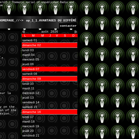
m/n15 / Thematic serial of unpublished Radio and
om
HOMEPAGE_//->
op_1_1.AVANTAGES DU DIFFÉRÉ
contacter
août 2026
L
M
M
J
V
S
D
samedi 01
dimanche 02
lundi 03
mardi 04
e.
mercredi 05
jeudi 06
vendredi 07
samedi 08
dimanche 09
lundi 10
mardi 11
mercredi 12
sur la
jeudi 13
vendredi 14
samedi 15
y on the
on of the
dimanche 16
exion.
lundi 17
mardi 18
mercredi 19
jeudi 20
vendredi 21