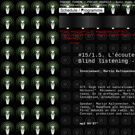
PODCAST TOAMEME / PODCAST YOURSELF - Radio Vidéo 
Video Podcasts, and Information from the source w
<?xml version="1.0" encoding="UTF-8"?>
<rss version="2.0" xmlns:itunes="http://
<channel>
<item>
#15/1.5. L'écoute
Blind listening -
Intervenant: Martin Kaltenecke
4/5. High tech et naturalisme/
Hörkunst". Récemment paru en f
radio. En le préfaçant, Martin
Conception, production et réal
Speaker: Martin Kaltenecker. 4
radio, " Rundfunk als Hörkunst
first debates on the radio. By
Concept, production and realiz
mp3 04'07"