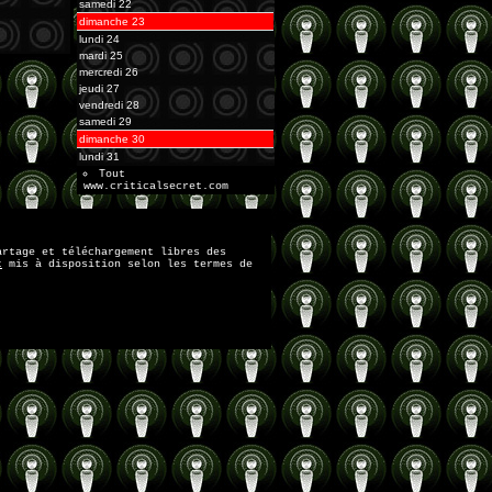
samedi 22
dimanche 23
lundi 24
mardi 25
mercredi 26
jeudi 27
vendredi 28
samedi 29
dimanche 30
lundi 31
Tout
www.criticalsecret.com
artage et téléchargement libres des
t
mis à disposition selon les termes de