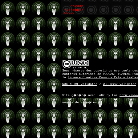
</item>
</channel>
</rss>
Sous réserve des copyrights éventuels des
contenus autorisés de PODCAST TOAMEME POD
la
licence Creative Commons Paternité-Pas
W3C XHTML validator
/
W3C Rss2 validator
Site g�n�r� avec LoGz by Loz
http://www
nombre de requ�tes 11