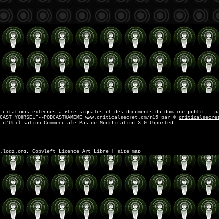
 citations externes à être signalés et des documents du domaine public : p
CAST YOURSELF--PODCASTOAMEME www.criticalsecret.cm/n15
par ©
criticalsecre
 d'Utilisation Commerciale-Pas de Modification 3.0 Unported
.
.logz.org
,
Copyleft Licence Art Libre
|
site map