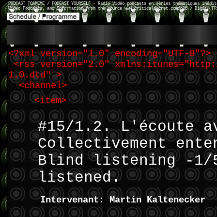
PODCAST TOAMEME / PODCAST YOURSELF - Radio Vidéo podcasts en séries thématiques inédit
Video Podcasts, and Information from the source www.criticalsecret.com/n15 / Digit. FR
<?xml version="1.0" encoding="UTF-8"?>
<rss version="2.0" xmlns:itunes="http:
1.0.dtd" >
<channel>
<item>
#15/1.2. L'écoute a
Collectivement ente
Blind listening -1/
listened.
Intervenant: Martin Kaltenecker