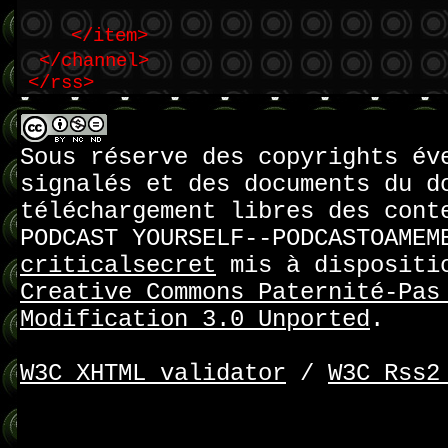
</item>
</channel>
</rss>
Sous réserve des copyrights év
signalés et des documents du d
téléchargement libres des cont
PODCAST YOURSELF--PODCASTOAMEM
criticalsecret
mis à dispositi
Creative Commons Paternité-Pas
Modification 3.0 Unported
.
W3C XHTML validator
/
W3C Rss2