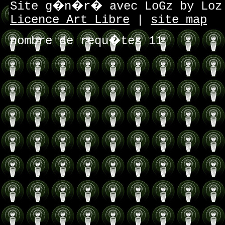
Site g�n�r� avec LoGz by Lo
Licence Art Libre
|
site map
nombre de requ�tes 11