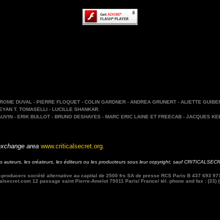
OME DUVAL - PIERRE FLOQUET - COLIN GARDNER - ANDREA GRUNERT - ALIETTE GUIBERT
EYAN T. TOMASELLI - LUCILLE SHANKAR.
AUVIN - ERIK BULLOT - BRUNO DESHAYES - MARC ERIC LAINE ET FREECAB - JACQUES KEB
xchange area
www.criticalsecret.org
.
 auteurs, les créateurs, les éditeurs ou les producteurs sous leur copyright; sauf CRITICALSECRE
-producers société alternative au capital de 2500 frs SA de presse RCS Paris B 437 693 971
alsecret.com 12 passage saint Pierre-Amelot 75011 Paris/ France/ tél. phone and fax : (33) (