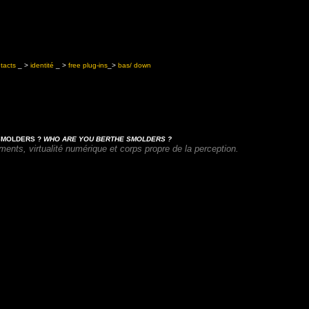
tacts
_ >
identité
_ >
free plug-ins
_>
bas/ down
 SMOLDERS ?
WHO ARE YOU BERTHE SMOLDERS ?
iments, virtualité numérique et corps propre de la perception.
enu de cette page nécessite une version plus récente d’Adobe Flash