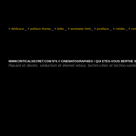
>
dédicace
_ >
préface thema
_ >
édito
_ >
sommaire html
_ >
postface
_
>
crédits
_
>
con
WWW.CRITICALSECRET.COM N°6 // CINEMATOGRAPHIES / QUI ETES-VOUS BERTHE
Hasard et destin, séduction et éternel retour, techni-cités et techno-sent
Le cont