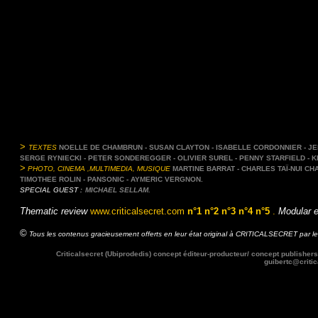
>
TEXTES
NOELLE DE CHAMBRUN - SUSAN CLAYTON - ISABELLE CORDONNIER - JER
SERGE RYNIECKI - PETER SONDEREGGER - OLIVIER SUREL - PENNY STARFIELD - K
>
PHOTO, CINEMA ,MULTIMEDIA, MUSIQUE
MARTINE BARRAT - CHARLES TAÏ-NUI CH
TIMOTHEE ROLIN - PANSONIC - AYMERIC VERGNON.
SPECIAL GUEST :
MICHAEL SELLAM.
Thematic review
www.criticalsecret.com
n°1
n°2
n°3
n°4
n°5
.
Modular e
©
Tous les contenus gracieusement offerts en leur état original à CRITICALSECRET par les
Criticalsecret (Ubiprodedis) concept éditeur-producteur/ concept publishers
guibertc@critic