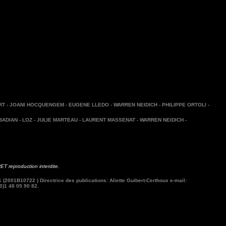
 - JOANI HOCQUENGEM - EUGENE LLEDO - WARREN NEIDICH - PHILIPPE ORTOLI -
ADIAN - LOZ - JULIE MARTEAU - LAURENT MASSENAT - WARREN NEIDICH -
T reproduction interdite.
 (2001B10722 ) Directrice des publications: Aliette Guibert-Certhoux e-mail:
0)1 48 05 90 82.