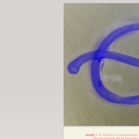
Invité|
A. G.Certhoux & criticalsecre
Programme de la journée