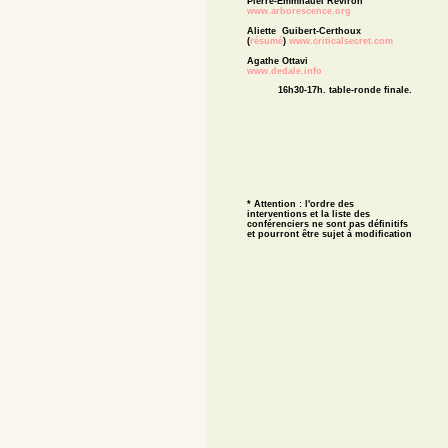
Pierre-Emmnauel Reviron
www.arborescence.org
Aliette Guibert-Certhoux
(
résumé
)
www.criticalsecret.com
Agathe Ottavi
www.dedale.info
16h30-17h. table-ronde finale.
* Attention : l'ordre des
interventions et la liste des
conférenciers ne sont pas définitifs
et pourront être sujet à modification