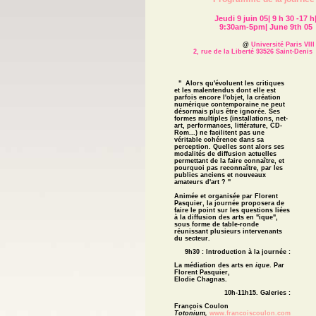
Jeudi 9 juin 05| 9 h 30 -17 h
9:30am-5pm| June 9th 05
@
Université Paris VIII
2, rue de la Liberté 93526 Saint-Deni
" Alors qu'évoluent les critiques
et les malentendus dont elle est
parfois encore l'objet, la création
numérique contemporaine ne peut
désormais plus être ignorée. Ses
formes multiples (installations, net-
art, performances, littérature, CD-
Rom...) ne facilitent pas une
véritable cohérence dans sa
perception. Quelles sont alors ses
modalités de diffusion actuelles
permettant de la faire connaître, et
pourquoi pas reconnaître, par les
publics anciens et nouveaux
amateurs d'art ? "
Animée et organisée par Florent
Pasquier, la journée proposera de
faire le point sur les questions liées
à la diffusion des arts en "ique",
sous forme de table-ronde
réunissant plusieurs intervenants
du secteur.
9h30 :
Introduction à la journée :
La médiation des arts en
ique
. Par
Florent Pasquier,
Elodie Chagnas.
10h-11h15. Galeries :
François Coulon
Totonium,
www.francoiscoulon.com