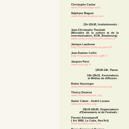
Christophe Cartier
www.Visuelimage.com
Stéphane Maguet
www.NumerisCausa.com
11h-12h30, Institutionnels :
Jean-Christophe Theobalt
(Ministère de la culture et de la
com-munication, ECM,
Beaubourg
)
www.culture-multimedia.culture.fr
Janique Laudouar
http://numedia.scola.ac-paris.fr
Jean-Damien Collin
http://espacegantner.cg90.fr
Jacques Parsi
www.cnac-gp.fr
12h30-14h. Pause.
14h-15h15, Associations
et Médias de diffusion :
Robin Hunzinger
www.larevuedesressources.org
Thierry Destriez
www.heure-exquise.org
Xavier Cahen - André Lozano
www.pourinfos.org
15h15-16h30, Organisateurs
d'Evènements et de Festivals :
Florent Aziosmanoff
( Art 3000, Le Cube, Nov'Art)
www.lesiteducube.com