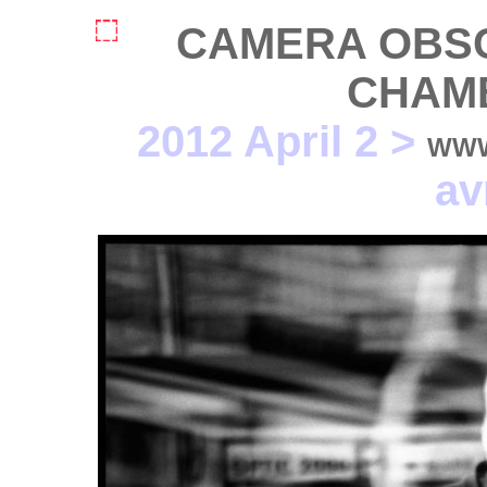
CAMERA OBSC
CHAM
2012 April 2 >
WWW
av