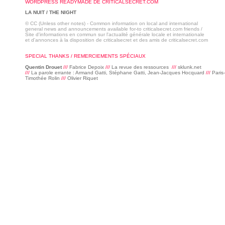
WORDPRESS READYMADE DE CRITICALSECRET.COM
LA NUIT / THE NIGHT
© CC (Unless other notes) - Common information on local and international
general news and announcements available for-to criticalsecret.com friends /
Site d'informations en commun sur l'actualité générale locale et internationale
et d'annonces à la disposition de criticalsecret et des amis de criticalsecret.com
SPECIAL THANKS / REMERCIEMENTS SPÉCIAUX
Quentin Drouet
///
Fabrice Depoix
///
La revue des ressources
///
sklunk.net
///
La parole errante : Armand Gatti, Stéphane Gatti, Jean-Jacques Hocquard
///
Paris
Timothée Rolin
///
Olivier Riquet