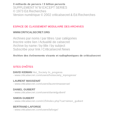
3 milliards de pervers / 3 billion perverts
SUPPLEMENT N°8/ EXCEPT SERIES
©
1973 Ed.Recherches
Version numérique ©
2002 criticalsecret & Ed.Recherches
ESPACE DE CLASSEMENT MODULAIRE DES ARCHIVES
WWW.CRITICALSECRET.ORG
Archives par noms / par titres / par catégories
Inscrire votre lien / Actualité de calsecret
Archive by name / by title / by subject
Subscribe your link / Criticalsecret News
Archive des événements vivants et radiophoniques de criticalsecret
SITES D'HÔTES
DAVID KIDMAN
Hot_Society In_progress
- www.criticalsecret.com/users/hotsociety_inprogress/
LAURENT MASSENAT
- www.criticalsecret.com/users/laurentmassenat/
DANIEL GUIBERT
- www.criticalsecret.com/users/danielguibert/
SIMON GUIBERT
- www.criticalsecret.com/n15/index.php?cat=simon_guibert
BERTRAND LAFORGE
- www.criticalsecret.com/users/laforge/