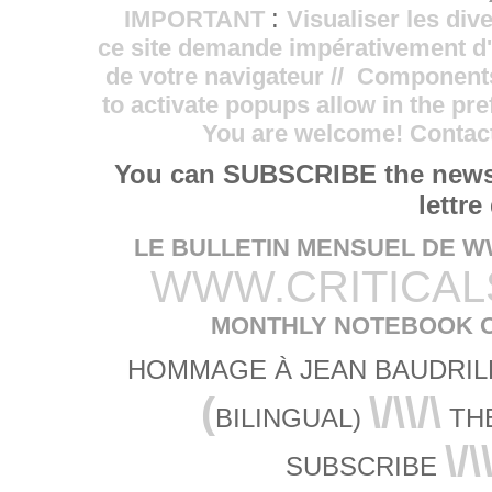
:
IMPORTANT
Visualiser les di
ce site demande impérativement d'
de votre navigateur // Components
to activate popups allow in the pre
You are welcome! Contact --
You can SUBSCRIBE the newsl
lettre
LE BULLETIN MENSUEL DE 
WWW.CRITICAL
MONTHLY NOTEBOOK O
HOMMAGE À JEAN BAUDRIL
(
\/\\/\
BILINGUAL)
TH
\/\
SUBSCRIBE