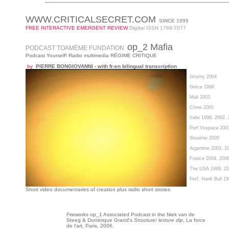
WWW.CRITICALSECRET.COM
SINCE 1999
FREE INTERACTIVE EMERGENT REVIEW
Digiital ISSN 1769-7077
op_2 Mafia
PODCAST TOAMËME FUNDATION
Podcast Yourself!
Radio multimedia RÉGIME CRITIQUE
by
PIERRE BONGIOVANNI
-
with fr-en bilingual transcription
Grozny 2004
Grèce 1999
Mali 2003
Chine 2000
Italie 1998, 2002,
Perf.Vospaza 200
Slovénie 2005
Argentine 2003, 2
France 2004, 200
The USA 1999, 20
Perf. Hank Bull 19
Short video documentaries of creation plus radio short stories
Fireworks op_1 Associated Podcast in the Niek van de
Steeg & Dominique Grand's
Structure/ lecture
dip
, La force
de l'art, Paris, 2006.