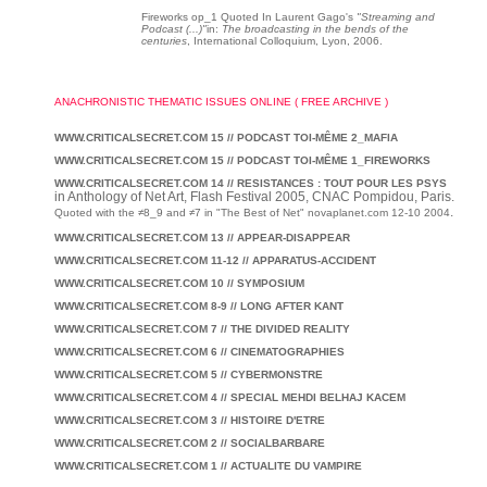
Fireworks op_1
Quoted In Laurent Gago's
"Streaming and
Podcast (...)"
in:
The broadcasting in the bends of the
centuries
, International Colloquium, Lyon, 2006.
ANACHRONISTIC THEMATIC ISSUES ONLINE ( FREE ARCHIVE )
WWW.CRITICALSECRET.COM 15 // PODCAST TOI-MÊME 2_MAFIA
WWW.CRITICALSECRET.COM 15 // PODCAST TOI-MÊME 1_FIREWORKS
WWW.CRITICALSECRET.COM 14 // RESISTANCES : TOUT POUR LES PSYS
in Anthology of Net Art, Flash Festival 2005, CNAC Pompidou, Paris.
.
Quoted with the ≠8_9 and ≠7 in "The Best of Net"
novaplanet.com 12-10 2004
WWW.CRITICALSECRET.COM 13 // APPEAR-DISAPPEAR
WWW.CRITICALSECRET.COM 11-12 // APPARATUS-ACCIDENT
WWW.CRITICALSECRET.COM 10 // SYMPOSIUM
WWW.CRITICALSECRET.COM 8-9 // LONG AFTER KANT
WWW.CRITICALSECRET.COM 7 // THE DIVIDED REALITY
WWW.CRITICALSECRET.COM 6 // CINEMATOGRAPHIES
WWW.CRITICALSECRET.COM 5 // CYBERMONSTRE
WWW.CRITICALSECRET.COM 4 // SPECIAL MEHDI BELHAJ KACEM
WWW.CRITICALSECRET.COM 3 // HISTOIRE D'ETRE
WWW.CRITICALSECRET.COM 2 // SOCIALBARBARE
WWW.CRITICALSECRET.COM 1 // ACTUALITE DU VAMPIRE