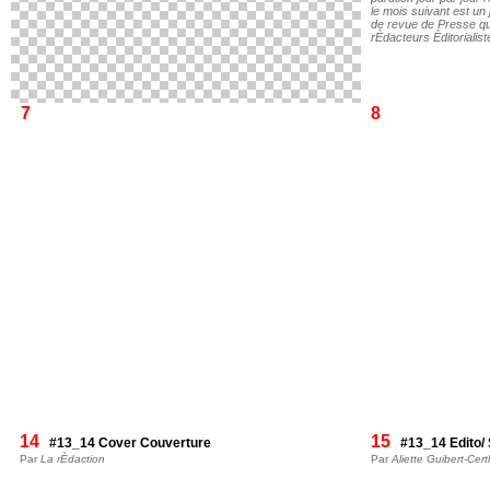
le mois suivant est un
de revue de Presse qu
rÈdacteurs Èditorialist
7
8
14
15
#13_14 Cover Couverture
#13_14 Edito
Par
La rÈdaction
Par
Aliette Guibert-Cer