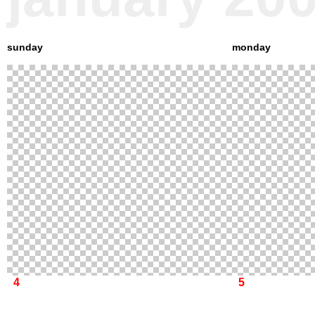
sunday
monday
4
5