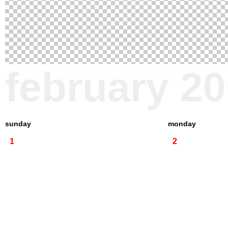
february 2
sunday
monday
1
2