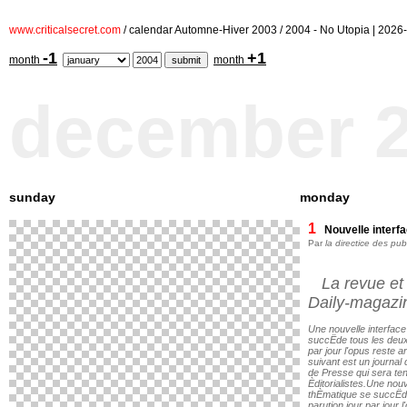
www.criticalsecret.com
/ calendar Automne-Hiver 2003 / 2004 - No Utopia | 20
-1
+1
month
month
december 
sunday
monday
1
Nouvelle interf
Par
la directice des pub
La revue et 
Daily-magazi
Une nouvelle interface
succËde tous les deux
par jour l'opus reste a
suivant est un journal
de Presse qui sera te
Èditorialistes.Une nouve
thÈmatique se succËde
parution jour par jour 