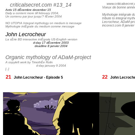
criticalsecret.com #13_14
www.criticalsecret.c
Voeux de bonne année
Activ 15 dÈcembre december 15
Daily a content more till february 2004,
Mythologie intégrale 
Un contenu par jour jusqu'? fÈvrier 2004
tribute to integral m
Lecrocheur, ADaM-pro
NO UTOPIA Integral mythology on medium is message
incorect.com 8 janvier
Mythologie intÈgrale du medium comme message
John Lecrocheur
La sÈrie BD interactive intÈgrale US-English version
d-day 17 dÈcembre 2003
deadline 8 janvier 2004
Organic mythology of ADaM-project
A copyleft work by TimothÈe Rolin
d-day january 9 2004
[..]
21
22
John Lecrocheur - Episode 5
John Lecroche