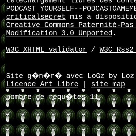
téléchargement libres des cont
PODCAST YOURSELF--PODCASTOAMEM
criticalsecret
mis à dispositi
Creative Commons Paternité-Pas
Modification 3.0 Unported
.
W3C XHTML validator
/
W3C Rss2
Site g�n�r� avec LoGz by Lo
Licence Art Libre
|
site map
nombre de requ�tes 11