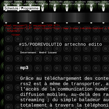
PODCAST TOAMEME / PODCAST YOURSELF - Radio Vidéo podcasts en séries thématiques inédit
Video Podcasts, and Information from the source www.criticalsecret.com/n15 / Digit. FR
<?xml version="1.0" encoding="UTF-8"?>
<rss version="2.0" xmlns:itunes="http://www.itunes.com/dtds/podcast-1.
<channel>
<item>
#15/PODREVOLUTIO artechno edito
Intervenant: André Lozano
mp3
Grâce au téléchargement des conte
rss2 est à même de transporter, a
l'accès de la communication numér
diffusion mobiles, au-delà des ra
streaming ; du simple baladeur au
totalement à travers la téléphoni