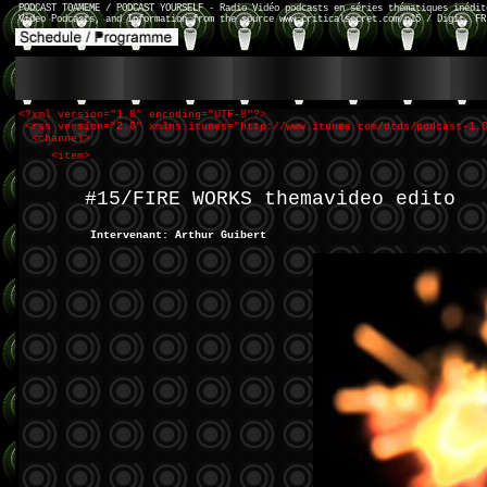
PODCAST TOAMEME / PODCAST YOURSELF - Radio Vidéo podcasts en séries thématiques inédit
Video Podcasts, and Information from the source www.criticalsecret.com/n15 / Digit. FR
<?xml version="1.0" encoding="UTF-8"?>
<rss version="2.0" xmlns:itunes="http://www.itunes.com/dtds/podcast-1.
<channel>
<item>
#15/FIRE WORKS themavideo edito
Intervenant: Arthur Guibert