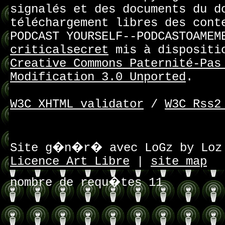
signalés et des documents du d
téléchargement libres des cont
PODCAST YOURSELF--PODCASTOAMEM
criticalsecret
mis à dispositi
Creative Commons Paternité-Pas
Modification 3.0 Unported
.
W3C XHTML validator
/
W3C Rss2
Site g�n�r� avec LoGz by Lo
Licence Art Libre
|
site map
nombre de requ�tes 11