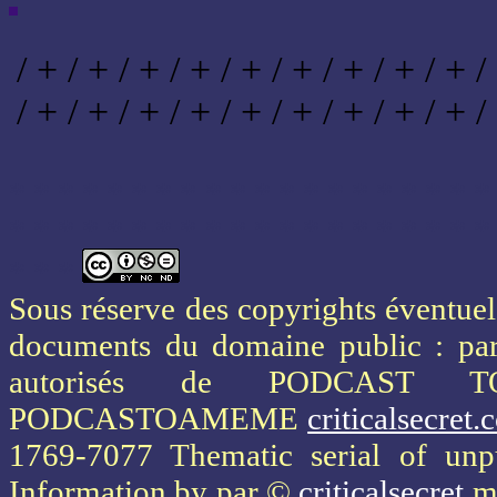
/ + / + / + / + / + / + / + / + / + /
/ + / + / + / + / + / + / + / + / + /
* * * * * * * * * * * * * * * * * * * *
* * * * * * * * * * * * * * * * * * * *
* * *
Sous réserve des copyrights éventuels
documents du domaine public : part
autorisés de PODCAST 
PODCASTOAMEME
criticalsecret
1769-7077 Thematic serial of un
Information
by par ©
criticalsecret
mi