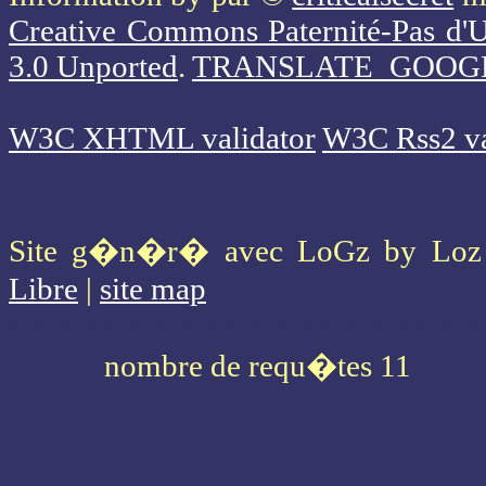
Creative Commons Paternité-Pas d'U
3.0 Unported
.
TRANSLATE_GOOG
W3C XHTML validator
W3C Rss2 va
Site g�n�r� avec LoGz by Lo
Libre
|
site map
* * * * * * * * * * * * * * * * * * * *
* * * *
nombre de requ�tes 11