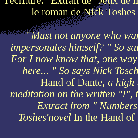
l'écriture." Extrait de "Jeux d
le roman de Nick Toshes
"
Must not anyone who wan
impersonates himself? " So sa
For I now know that, one way o
here... " So says Nick Tosc
Hand of Dante
, a high 
meditation on the written "I", t
Extract from " Numbers
Toshes'novel
In the Hand of