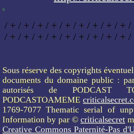
/ + / + / + / + / + / + / + / + / + /
/ + / + / + / + / + / + / + / + / + /
* * * * * * * * * * * * * * * * * * * *
Sous réserve des copyrights éventuels
documents du domaine public : part
autorisés de PODCAST 
PODCASTOAMEME
criticalsecret
1769-7077 Thematic serial of un
Information
by par ©
criticalsecret
mi
Creative Commons Paternité-Pas d'U