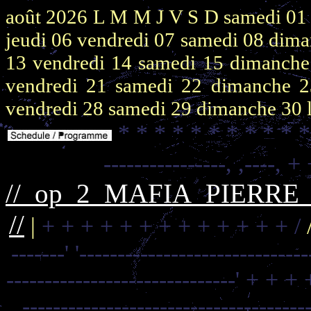
août 2026
L M M J V S D
samedi 0
jeudi 06
vendredi 07
samedi 08
dima
13
vendredi 14
samedi 15
dimanch
vendredi 21
samedi 22
dimanche 
vendredi 28
samedi 29
dimanche 30
* * * * * * * * * * 
----------------,
,----,
+ 
//_op_2_MAFIA_PIERR
//
|
+ + + + + + + + + + + + + /
-------'
'------------------------------
------------------------------'
+ + + 
-------------------------------------