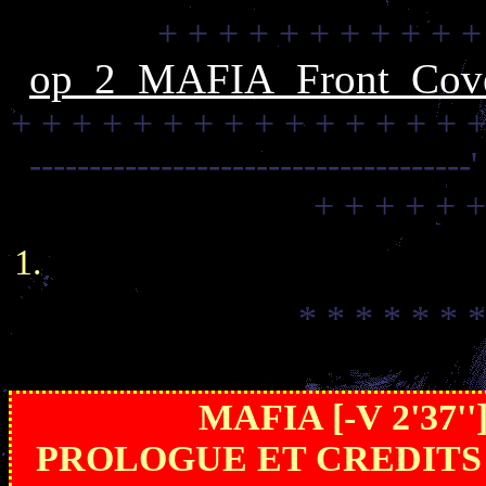
+ + + + + + + + + + +
op_2_MAFIA_Front_Cove
+ + + + + + + + + + + + + + + +
-------------------------------------
+ + + + + +
* * * * * * *
MAFIA [-V 2'37
PROLOGUE ET CREDITS 