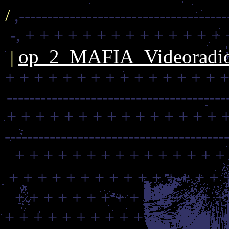
/
,-------------------------------------
-,
+ + + + + + + + + + + + + + 
op_2_MAFIA_Videoradio_
|
+ + + + + + + + + + + + + + + +
---------------------------------------
+ + + + + + + + + + + + + + + 
---------------------------------------
+ + + + + + + + + + + + + + +
+ + + + + + + + + + + + + + + 
+ + + + + + + + + + + + + + +
+ + + + + + + + + + + + + + + +