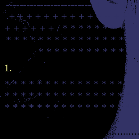
-------------------------'
+ + + + +
+ + + + + + + + + + + + + + +
+ + + + + + /
* * * * * * * * * 
* * * * * * * * * * * * * * * * 
* * * * * * * * * * * * 
* * * * * * * * * * * * * * * * *
* * * * * * * * * * * * * * * * *
* * * * * * * * * * * * * * * * *
..................