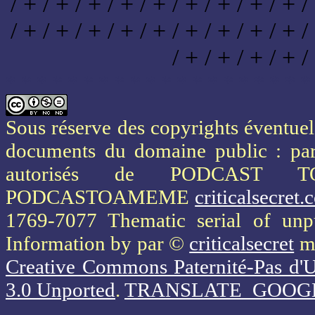
/ + / + / + / + / + / + / + / + / + /
/ + / + / + / + / + / + / + / + / + /
/ + / + / + / + /
* * * * * * * * * * * * * * * * * * * *
Sous réserve des copyrights éventuels
documents du domaine public : part
autorisés de PODCAST 
PODCASTOAMEME
criticalsecret
1769-7077 Thematic serial of un
Information
by par ©
criticalsecret
mi
Creative Commons Paternité-Pas d'U
3.0 Unported
.
TRANSLATE_GOOG