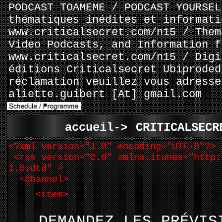
PODCAST TOAMEME / PODCAST YOURSEL
thématiques inédites et informati
www.criticalsecret.com/n15 / Them
Video Podcasts, and Information f
www.criticalsecret.com/n15 / Digi
éditions Criticalsecret Ubiproded
réclamation veuillez vous adresse
aliette.guibert [At] gmail.com
accueil->
CRITICALSECR
<?xml version="1.0" encoding="UTF-8"?>
<rss version="2.0" xmlns:itunes="http:
1.0.dtd" >
<channel>
<item>
DEMANDEZ LES PRÉVIS