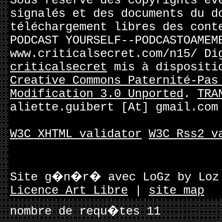
Sous réserve des copyrights év
signalés et des documents du d
téléchargement libres des cont
PODCAST YOURSELF--PODCASTOAMEM
www.criticalsecret.com/n15/ Di
criticalsecret
mis à dispositi
Creative Commons Paternité-Pas
Modification 3.0 Unported
.
TRA
aliette.guibert [At] gmail.com
W3C XHTML validator
W3C Rss2 v
Site g�n�r� avec LoGz by Lo
Licence Art Libre
|
site map
nombre de requ�tes 11