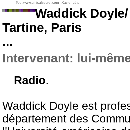
Tout www.criticalsecret.com
Xavier Léton
Waddick Doyle/
Tartine, Paris
...
Intervenant: lui-mêm
Radio
.
Waddick Doyle est profes
département des Communi