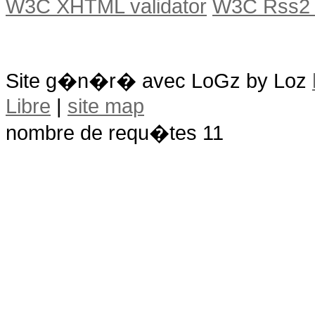
W3C XHTML validator
W3C Rss2 v
Site g�n�r� avec LoGz by Loz
Libre
|
site map
nombre de requ�tes 11