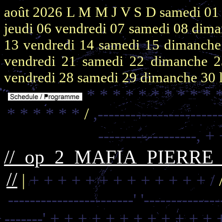
août 2026
L M M J V S D
samedi 0
jeudi 06
vendredi 07
samedi 08
dima
13
vendredi 14
samedi 15
dimanch
vendredi 21
samedi 22
dimanche 
vendredi 28
samedi 29
dimanche 30
* * * * * * * * * * 
* * * * * *
/
,----------------------
------------------,
+ 
//_op_2_MAFIA_PIERR
//
|
+ + + + + + + + + + + + + /
-----------------------'
'--------------
-------'
+ + + + + + + + + + + + 