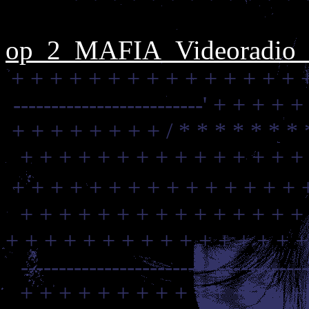
op_2_MAFIA_Videoradio_C
+ + + + + + + + + + + + + + + 
-------------------------'
+ + + + +
+ + + + + + + + /
* * * * * * *
+ + + + + + + + + + + + + + +
+ + + + + + + + + + + + + + + 
+ + + + + + + + + + + + + + +
+ + + + + + + + + + + + + + + +
-------------------------------------
+ + + + + + + + + + + + + + +