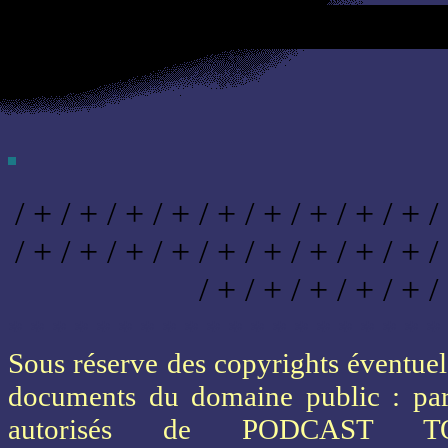
/ + / + / + / + / + / + / + / + / + /
/ + / + / + / + / + / + / + / + / + /
/ + / + / + / + / + /
* * * * * * * * * * * * * * * * * * * *
Sous réserve des copyrights éventuels
documents du domaine public : part
autorisés de PODCAST 