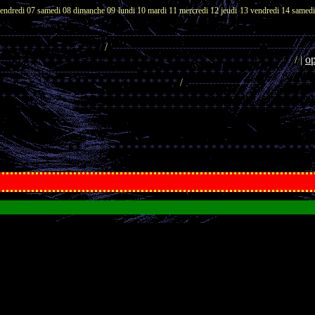
endredi 07
samedi 08
dimanche 09
lundi 10
mardi 11
mercredi 12
jeudi 13
vendredi 14
samed
-----------------------------,
,----------------------------------------------------------
+ + + + + + + + + + + + /
/
'------------------------------------------'
'-------------
o
-----,
+ + + + + + + + + + + + + + + + + + + + + + + + + + + + + + + + /
/ |
----------------------------------------'
+ + + + + + + + + + + + + + + + + + + + 
* * * * * * * * * * * * * * * * * * * * * * * *
/
,--------------------,
+ + + + + +
 + + + + + + + + + + + + + + + + + + + + + + + + + + + + + + + + + + + + + 
+ + + + + + + + + + + + + + + + + + + + + + + + + + + + + + + + 
* * * * * * * * * * * * * * * * * * * * * * * * * * * * * * * * 
...