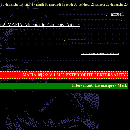
i 15
dimanche 16
lundi 17
mardi 18
mercredi 19
jeudi 20
vendredi 21
samedi 22
dimanche 23
accueil
----------------------------------------,
+ + + + + + + + + + + + + /
/ |
| |
--------------------------------------------------'
+ + + + + + + + + + + + + /
/
,--
p_2_MAFIA_Videoradio_Contents_Articles
|
+ + + + + + + + + + + + +
+ + + + + + + + + + + + /
* * * * * * * * * * * * * * * * * * * * * * * * * * *
 + + + + + + + + + + + + + + + + + + + + + + + + + + + + + + + + + + + + +
+ + + + + + + + + + + + + + + + + + /
/
'------------'
+ + + + + + + + + + + +
+ + + + + + + + + + + + + + + + + + + + /
* * * * * * * * * * * * * * * * * *
Tout www.criticalsecret.com
* * * * * * * * * * * * * * * * * * * * * * * * * * * * * * * * * * * * * *
..............................................................................................................
MAFIA 18[2/2-V 1'31"] EXTERIORITE / EXTERNALITY
Intervenant: Le masque / Mask