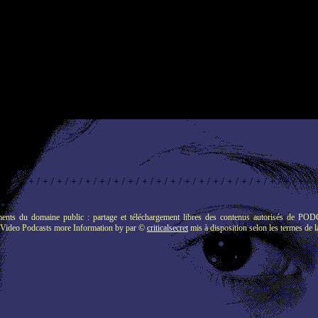
 + / + / + / + / + / + / + / + / + / + / + / + / + / + / + / + / + / + / + / + / + / + / +
 * * * * * * * * * * * * * * * * * * * * * * * * * * * * * * * * * * * * * * * * * * * * * * * * * 
t des documents du domaine public : partage et téléchargement libres des contenu
Video Podcasts more Information
by par ©
criticalsecret
mis à disposition selon les termes de 