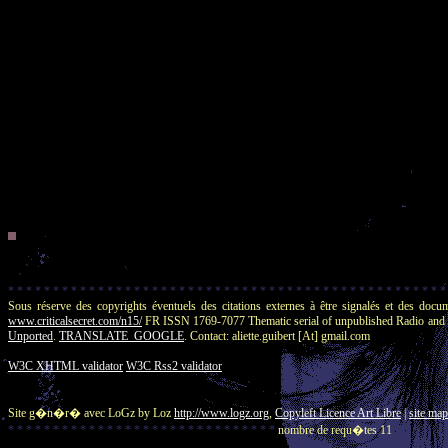
/ + / + / + / + / + / + / + / + / + / + / + / + / + /
* * * * * * * * * * * * * * * * * * * * * * * * * * * * * * * * * * * * * * * * * * * * * * * * *
Sous réserve des copyrights éventuels des citations externes à être signalés e
www.criticalsecret.com/n15/
FR ISSN 1769-7077 Thematic serial of unpublished Radio and 
Unported
.
TRANSLATE_GOOGLE
. Contact: aliette.guibert [At] gmail.com
W3C XHTML validator
W3C Rss2 validator
Site g�n�r� avec LoGz by Loz
http://www.logz.org
,
Copyleft Licence Art Libre
|
site map
* * * * * * * * * * * * * * * * * * * * * * * * * * * * * *
nombre de requ�tes 11