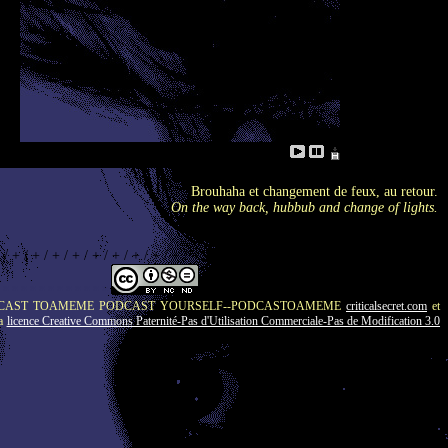
Brouhaha et changement de feux, au retour.
On the way back, hubbub and change of lights.
 / + / + / + / + / + / + / + / + / + / + / + / + / + / + / + / + / + / + / + / + / + / +
* * * * * * * * * * * * *
s autorisés de PODCAST TOAMEME PODCAST YOURSELF--PODCASTOAMEME
criticalsecret.com
et
la
licence Creative Commons Paternité-Pas d'Utilisation Commerciale-Pas de Modification 3.0