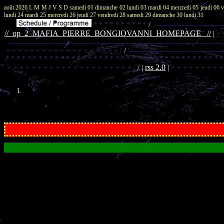
août 2026
L M M J V S D
samedi 01
dimanche 02
lundi 03
mardi 04
mercredi 05
jeudi 06
v
lundi 24
mardi 25
mercredi 26
jeudi 27
vendredi 28
samedi 29
dimanche 30
lundi 31
* * * * * * * * * *
/
,---------------------------
//_op_2_MAFIA_PIERRE_BONGIOVANNI_HOMEPAGE_ //
|
+ 
-------------------------------------------------------------------------------------
+ + + + + + + + + + + + + + + + + + + /
/
'-------------------------------------
* * * * * * * * * * * * * * * * * * * * * * * * * * * * * * * * * * * * * * * 
rss 2.0
+ + + + + + + + + + + + + + + + + + + + + /
/ |
|
+ + + + + + + + +