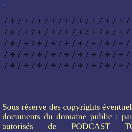
/ + / + / + / + / + / + / + / + / + /
/ + / + / + / + / + / + / + / + / + /
/ + / + / + / + / + / + / + / + / + /
/ + / + / + / + / + / + / + / + / + /
/ + / + / + / + / + / + / + / + / + /
* * * * * * * * * * * * * * * * * * * *
* * * * * * * * * * * * * * * * * * * *
* * * * * * * * * * * * * * * * * * * *
Sous réserve des copyrights éventuels
documents du domaine public : part
autorisés de PODCAST 