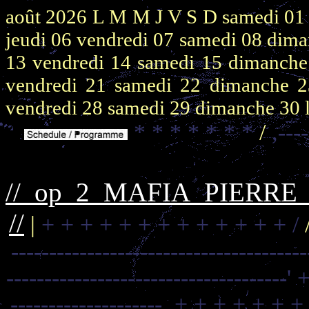
août 2026
L M M J V S D
samedi 0
jeudi 06
vendredi 07
samedi 08
dima
13
vendredi 14
samedi 15
dimanch
vendredi 21
samedi 22
dimanche 
vendredi 28
samedi 29
dimanche 30
* * * * * * *
/
,---
//_op_2_MAFIA_PIERR
//
|
+ + + + + + + + + + + + + /
--------------------------------------
-------------------------------------'
+
--------------------,
+ + + + + + +