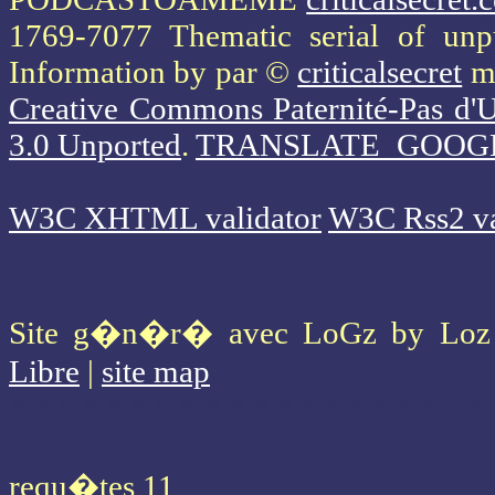
1769-7077 Thematic serial of un
Information
by par ©
criticalsecret
mi
Creative Commons Paternité-Pas d'U
3.0 Unported
.
TRANSLATE_GOOG
W3C XHTML validator
W3C Rss2 va
Site g�n�r� avec LoGz by Lo
Libre
|
site map
* * * * * * * * * * * * * * * * * * * *
* * * * * * * * * * * * * * * * * *
requ�tes 11