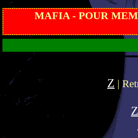
MAFIA - POUR MEMOI
Z
| Ret