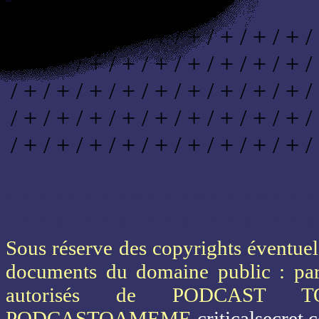
/ + / + / + / + / + / + / + / + / + /
/ + / + / + / + / + / + / + / + / + /
/ + / + / + / + / + / + / + / + / + /
/ + / + / + / + / + / + / + / + / + /
/ + / + / + / + / + / + / + / + / + /
* * * * * * * * * * * * * * * * * * * *
* * * * * * * * * * * * * * * * * * * *
Sous réserve des copyrights éventuels
documents du domaine public : part
autorisés de PODCAST 
PODCASTOAMEME
criticalsecret