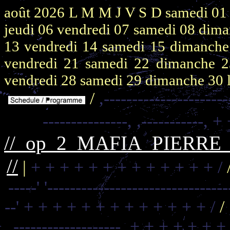
août 2026
L M M J V S D
samedi 0
jeudi 06
vendredi 07
samedi 08
dima
13
vendredi 14
samedi 15
dimanch
vendredi 21
samedi 22
dimanche 
vendredi 28
samedi 29
dimanche 30
/
,----------------------
---------------,
,-----------,
+ 
//_op_2_MAFIA_PIERR
//
|
+ + + + + + + + + + + + + /
-----'
'--------------------------------
--'
+ + + + + + + + + + + + + /
/
-------------------,
+ + + + + + +