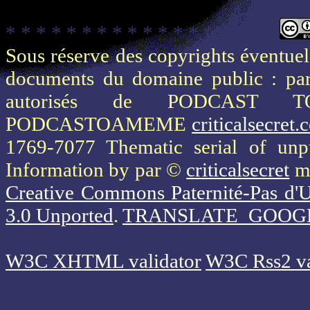
* * * * * * * * * * * * * * * * * *
Sous réserve des copyrights éventuels
documents du domaine public : part
autorisés de PODCAST 
PODCASTOAMEME
criticalsecret
1769-7077 Thematic serial of un
Information
by par ©
criticalsecret
mi
Creative Commons Paternité-Pas d'U
3.0 Unported
.
TRANSLATE_GOOG
W3C XHTML validator
W3C Rss2 va