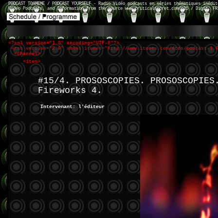
PODCAST TOAMEME / PODCAST YOURSELF - Radio Vidéo podcasts en séries thématiques inédit
Video Podcasts, and Information from the source www.criticalsecret.com/n15 / Digit. FR
<?xml version="1.0" encoding="UTF-8"?>
<rss version="2.0" xmlns:itunes="http://www.itunes.com/dtds/podcast-1.
<channel>
<item>
#15/4. PROSOSCOPIES. PROSOSCOPIES
Fireworks 4.
Intervenant: l'éditeur