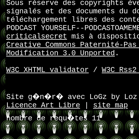
Sous réserve des copyrights év
signalés et des documents du d
téléchargement libres des cont
PODCAST YOURSELF--PODCASTOAMEM
criticalsecret
mis à dispositi
Creative Commons Paternité-Pas
Modification 3.0 Unported
.
W3C XHTML validator
/
W3C Rss2
Site g�n�r� avec LoGz by Lo
Licence Art Libre
|
site map
nombre de requ�tes 11