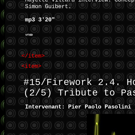
Mayette Viltard interview. Concep
Simon Guibert.
mp3 3'20"
</item>
<item>
#15/Firework 2.4. H
(2/5) Tribute to Pa
Intervenant: Pier Paolo Pasolini