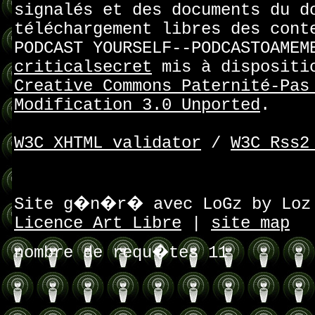
signalés et des documents du d
téléchargement libres des cont
PODCAST YOURSELF--PODCASTOAMEM
criticalsecret
mis à dispositi
Creative Commons Paternité-Pas
Modification 3.0 Unported
.
W3C XHTML validator
/
W3C Rss2
Site g�n�r� avec LoGz by Lo
Licence Art Libre
|
site map
nombre de requ�tes 11