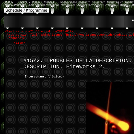
PODCAST TOAMEME / PODCAST YOURSELF - Radio Vidéo podcasts en séries thématiques inédit
Video Podcasts, and Information from the source www.criticalsecret.com/n15 / Digit. FR
a
<?xml version="1.0" encoding="UTF-8"?>
<rss version="2.0" xmlns:itunes="http://www.itunes.com/dtds/podcast-1.
<channel>
<item>
#15/2. TROUBLES DE LA DESCRIPTON.
DESCRIPTION. Fireworks 2.
Intervenant: l'éditeur