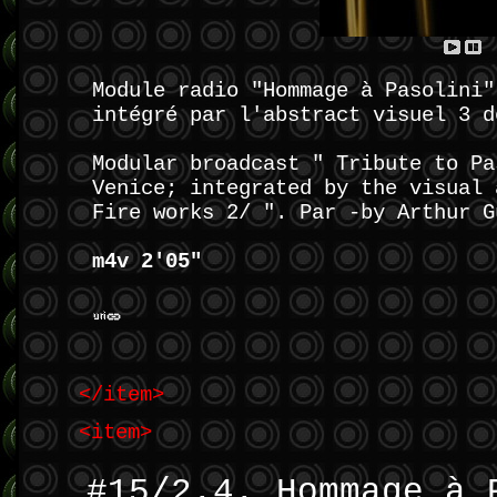
Module radio "Hommage à Pasolini"
intégré par l'abstract visuel 3 d
Modular broadcast " Tribute to Pa
Venice; integrated by the visual 
Fire works 2/ ". Par -by Arthur G
m4v 2'05"
</item>
<item>
#15/2.4. Hommage à 