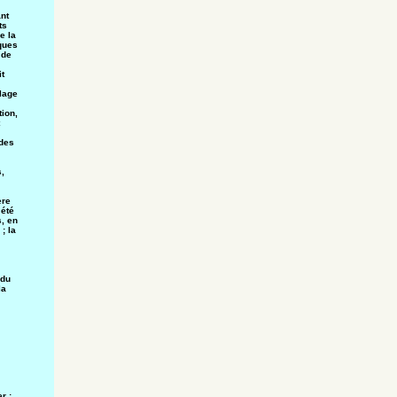
nt
ts
e la
oques
 de
t
alage
tion,
 des
,
ère
 été
, en
; la
 du
la
r :