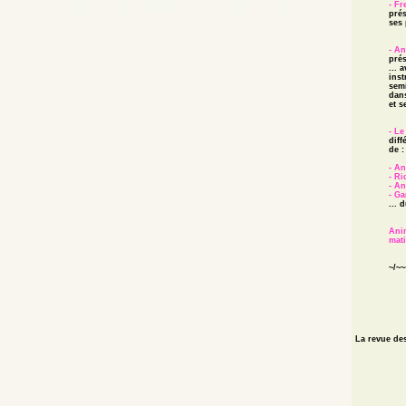
- Fr
prés
ses 
- An
prés
... 
ins
semi
dans
et s
- Le
diff
de :
- An
- Ri
- An
- Ga
... 
Anim
mat
~/~~
La revue d