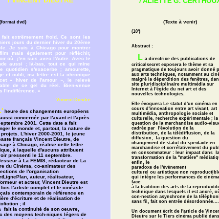
/ VINCENT DIEUTRE
/ ALIETTE G. CERTHOU
(Texte à venir)
 (format dvd)
(10')
l fait extrêmement froid. Ce sont les
niers jours du dernier hiver du 20éme
Abstract :
cle. Je suis à Chicago pour montrer
film mais également pour réfléchir,
L
oir où j'en suis avec l'Autre. Avec le
a directrice des publications de
de aussi ; là-bas, tout ce qui mine
criticalsecret exposera le thème et sa
re quotidien s'exacerbe ; amourette,
pragmatique de toujours avoir donné p
aux arts techniques, notamment au cin
e et oubli, ma lettre est la chronique
malgré la déperdition des fenêtres, dan
cet « hiver de l'amour », le relevé
site pluridisciplinaire multimédia sur
table de ce gel du réel. Bien-venue
Internet à l'égide du net art et des
 l'indifférence. »
nouvelles technologies.
Vincent Dieutre
Elle évoquera Le statut d'un cinéma en
cours d'innovation entre art vivant, art
L
'
heure des changements européens
multimédia, anthropologie sociale et
aussi concernée par l'avant et l'après
culturelle, recherche expérimentale ; la
eptembre 2001. Cette date a fait
question de la marchandise audio-visue
cadrée par l'évolution de la
ger le monde et, partout, la nature de
distribution, de la télédiffusion, de la
projets. L'hiver 2000-2001, le jeune
diffusion, la question du
éaste français Vincent Dieutre, de
changement de statut du spectacle en
age à Chicago, réalise cette lettre
marchandise et corrélativement du pub
ique, à laquelle d'aucuns attribuent
en consommateur : leur impact dans l
voir pressenti le 11 septembre.
transformation de la "matière" médiatiq
fesseur à La FEMIS, rédacteur de La
enfin, le
tre du Cinéma, co-animateur des
paradoxe de l'événement
ections de l'organisation
culturel ou artistique non reproductibl
tLignePlan, auteur, réalisateur,
qui intègre les performances de cinéma
face
ormeur et acteur, Vincent Dieutre est
à la tradition des arts de la reproductibi
 fois l'artiste complet et le cinéaste
technique dans lesquels il est ancré, o
nçais contemporain de référence en
con-nection asynchrone de la téléphon
ère d'écriture et de réalisation de
sans fil, fait son entrée désordonnée....
tofiction ; il
 fait la continuité de son oeuvre,
Un document écrit de l'article de Vince
c des moyens tech-niques légers de
Dieutre sur le Tiers cinéma publié dans