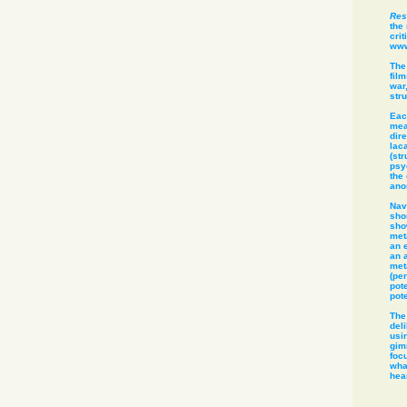
Res
the 
crit
www
The
fil
war,
str
Eac
mea
dir
lac
(str
psy
the
ano
Nav
shor
sho
meta
an 
an 
met
(pe
pote
pote
The
del
usi
gim
foc
wha
hea