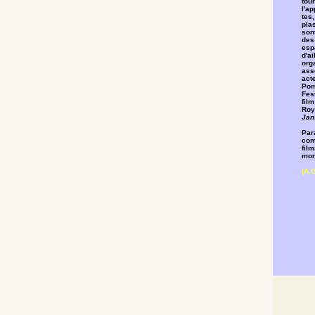
tour
l'ap
tes,
plas
son
des 
esp
d'ai
org
asso
acte
Pom
Fes
fil
Roy
Jan
Para
com
film
mon
(A.G