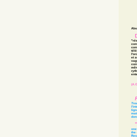
Abs
"rés
con
cont
tél
l'or
et 
vag
conf
mêm
ryth
ent
(A.G
Tro
l'in
lign
maté
don
one
the 
Res