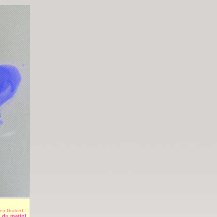
llien Guibert
h du matin|