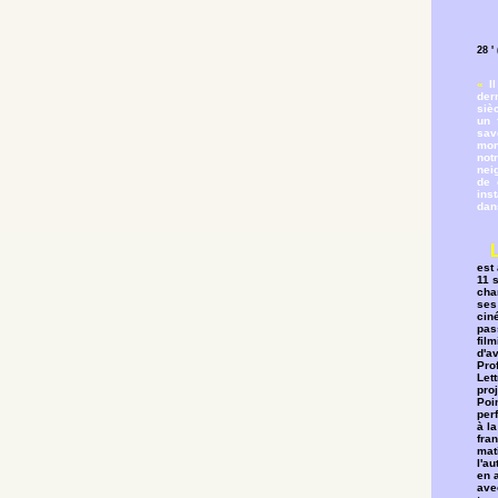
28 '
«
I
der
siè
un 
sav
mon
not
neig
de 
ins
dans
est 
11 s
chan
ses 
cin
pass
film
d'a
Pro
Let
proj
Poin
perf
à la
fra
mati
l'au
en a
ave