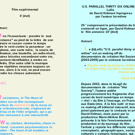
U.S. PARALLEL THRITY SIX ONLINE
Film expérimental
LoGz
de David Kidman/ Inprogress
6' (dvd)
par l'auteur lui-même
25 ' comprenant la présentation du b
tract:
connecté en ligne, par David Kidman
le film annonce 10' (dvd)
D
ire l'iconoclaste : prendre le mot
istance" au pied de la lettre de son
Astract:
traire et casser contre le temps
re le vent contre la pesanteur : un
L
e (b)LoGz "U.S. parallel thirty s
éphone, une carte mère, la souris de
online" est un making off du
dinateur, une bouteille, un radio-réveil,
documentaire de création Hot Societ
autres bricoles encombrant votre vie,
(2003-2005) par le cinéaste lui-mêm
uement identifiables à mettre en
ettis. D'un autre côté la musique
«
Aucune route ne traverse réelle
e répétitive structure toujours un
les Etats-Unis, j'ai donc entrepris
me, alors à la voir, on peut encore
trouver une
endre les choses autrement.
David Ki
-C.)
Depuis 2003, dans le bLogZ du
documentaire de création "Hot
Society", l'auteur publie
progressivement les fragments d'un
R
carnet de bord numérique en temps
esistances, In The Heart of
« réel » du film à l'ouvrage, en Franc
ubles
est un film recomposant
aux Etats-Unis. A la fois outil et trac
terface du
numero 14
de la revue en
ce making off éditorial interactif, ten
e criticalsecret.com, s'agissant du
princi-palement par le cinéaste et art
riau et de l'idée originale, qui a pu
David Kidman, mais aussi par la
ner naissance à une interactivité.
productrice Marie-Hélène Breuil,
présente à la fois l'environnement d
"W
ar, clashes, destruction, chaos in
production et du tournage du film ;
l'artiste y reporte les différents repè
 hand - Lacanian psychoanalysis in
conceptuels, géographi-ques, sociau
other - The heart of all troubles is
culturels y compris historiques, qui
istances.