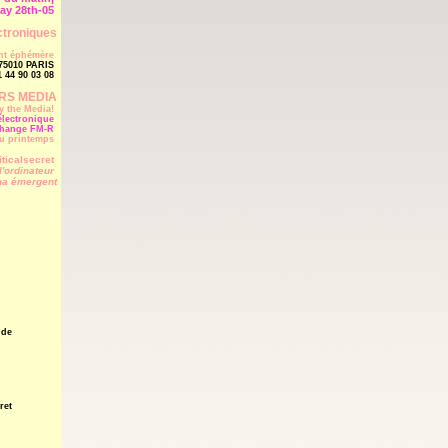
ay 28th-05
ctroniques
nt éphémère
 75010 PARIS
01 44 90 03 08
RS MEDIA
ay the Media!
 électronique
échange FM-R
du printemps
iticalsecret
'ordinateur
ma émergent
 de
ret