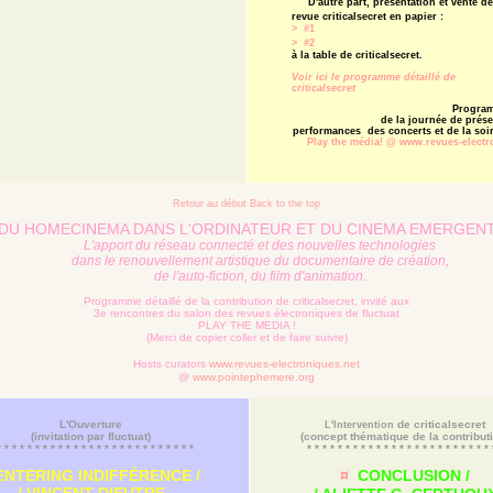
D'autre part, présentation et vente de
revue criticalsecret en papier :
> #1
>
#2
à la table de criticalsecret.
Voir ici le programme détaillé de
criticalsecret
Progra
de la journée
de prés
performances des concerts et de la soir
Play the média!
@ www.revues-electr
Retour au début Back to the top
DU HOMECINEMA DANS L'ORDINATEUR ET DU CINEMA EMERGENT
L'apport du réseau connecté et des nouvelles technologies
dans le renouvellement artistique du documentaire de création,
de l'auto-fiction, du film d'animation.
Programme détaillé de la contribution de criticalsecret, invité aux
3e rencontres du salon des revues électroniques de fluctuat
PLAY THE MEDIA !
(Merci de copier coller et de faire suivre)
Hosts curators
www.revues-electroniques.net
@
www.pointephemere.org
L'Ouverture
de criticalsecret
L'Intervention
(invitation par fluctuat)
(concept thématique de la contribut
* * * * * * * * * * * * * * * * * * * * * * * * * *
* * * * * * * * * * * * * * * * * * * * * * * * 
NTERING INDIFFÉRENCE /
¤
CONCLUSION
/