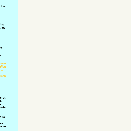
 Le
log
, et
ix
y
e :
ment
 d'en
...
»
dman
e et
e,
u
iste
e la
res
x et