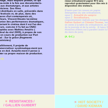
nage, mais toujours produit, ce qui
revue criticalsecret papier N°2 sera
pa-rente à la fois aux documentaris-
reproduit gratuitement pour être mis à 
 aux dramaturges, et aux artistes
disposition des visiteurs.
ticiens. Ses films
D'autre part les revues en papier
t distribués en salle, présentés dans
émergentes du site criticalsecret,
festivals et, de plus, dans des
opus 1
Actualité du vampire
aces d'art contemporain où,
opus 2
Socialbarbare,
lleurs, Vincent Dieutre lui-même
respectivement réalisés par les designe
anise des performances dramatiques,
Gallien Guibert
et
Clément Thomas
, se
ciant le cinéma dont il est l'un des
en vente à la table de criticalsecret, au
urs, com-me il l'a fait au CNAC
de la journée et de la soirée. (L'opus 3
pidou avec Mathieu Amalric (
Histoires d'êtres
est à paraître avant la 
du mois de juin).
tival du réel 2005), à propos de son
m en cours de production sur Port
(A. G-C.)
al :
Sur la grâce
(fragments
sénistes).
llèlement, Il projette de
mercialiser systématique-ment ses
s en dvd. Actuelle-ment il pense à
ter sa propre maison de production.
-C)
¤
RESISTANCES /
¤
HOT SOCIETY /
/ GALLIEN GUIBERT
/ DAVID KIDMAN