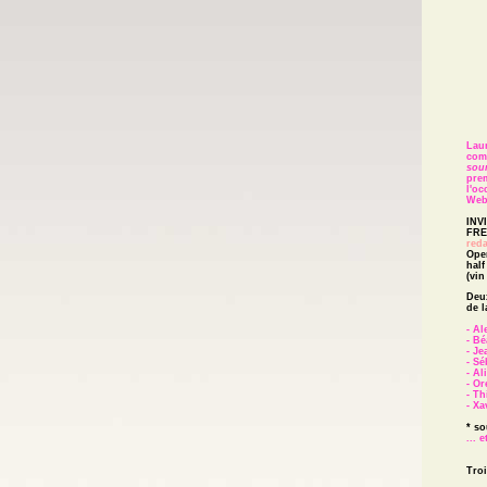
Rob
Lau
com
sou
pre
l'o
Web.
INV
FRE
red
Open
half
(vin
Deux
de l
- A
- B
- Je
- Sé
- Al
- Or
- Th
- Xa
* so
... 
Troi