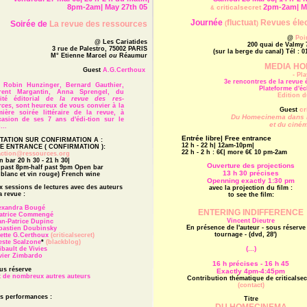
8pm-2am| May 27th 05
2pm-2am| M
criticalsecret
&
Journée
fluctuat
Revues éle
Soirée de
La revue des ressources
(
)
@
Poi
@ Les Cariatides
200 quai de Valmy
3 rue de Palestro, 75002 PARIS
(sur la berge du canal) Tél : 
M° Etienne Marcel
ou
Réaumur
MEDIA HO
Guest
A.G.Certhoux
- Pl
3e rencontres de la revue
in Hunzinger, Bernard Gauthier,
Plateforme d'
rent Margantin, Anna Sprengel, du
Edition 
ité éditorial de
la revue des res-
rces
, sont heureux de vous convier à la
cr
Guest
mière soirée littéraire de la revue, à
Du Homecinema dans l
ccasion de ses 7 ans d'édi-tion sur le
et du ciné
..
Entrée libre| Free entrance
ITATION SUR CONFIRMATION A :
12 h - 22 h| 12am-10pm|
E ENTRANCE ( CONFIRMATION ):
22 h - 2 h : 6€| more 6€ 10 pm-2am
action@ressources.org
 bar 20 h 30 - 21 h 30|
Ouverture des projections
 past 8pm-half past 9pm Open bar
13 h 30 précises
 blanc et vin rouge) French wine
Openning exactly 1:30 pm
 sessions de lectures avec des auteurs
avec la projection du film :
a revue :
to see the film:
lexandra Bougé
ENTERING INDIFFERENCE
éatrice Commengé
Vincent Dieutre
an-Patrice Dupinc
En présence de l'auteur - sous réserve
bastien Doubinsky
tournage -
(d
vd, 28')
iette G.Certhoux
(criticalsecret)
este Scalzone
*
(blackblog)
(...)
ibault de Vivies
vier Zimbardo
16 h précises - 16 h 45
us réserve
Exactly 4pm-4:45pm
et de nombreux autres auteurs
Contribution thématique de criticalsec
(contact)
s performances :
Titre