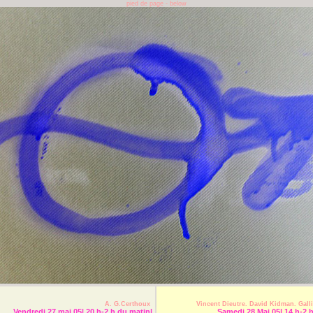
pied de page - below
A. G.Certhoux
Vincent Dieutre. David Kidman. Ga
Vendredi 27 mai 05| 20 h-2 h du matin|
Samedi 28 Mai 05| 14 h-2 