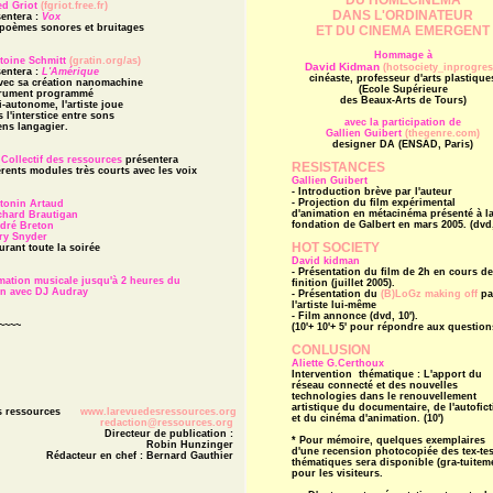
DU HOMECINEMA
ed Griot
(fgriot.free.fr)
DANS L'ORDINATEUR
entera :
Vox
poèmes sonores et bruitages
ET DU CINEMA EMERGENT
Hommage à
toine Schmitt
(gratin.org/as)
David Kidman
(hotsociety_inprogres
entera :
L'Amérique
cinéaste, professeur d'arts plastique
avec sa création nanomachine
(Ecole Supérieure
trument programmé
des Beaux-Arts de Tours)
-autonome, l'artiste joue
 l'interstice entre sons
avec la participation de
ens langagier.
Gallien Guibert
(thegenre.com)
designer DA (ENSAD, Paris)
 Collectif des ressources
présentera
RESISTANCES
érents modules très courts avec les voix
Gallien Guibert
- Introduction brève par l'auteur
- Projection du film expérimental
tonin Artaud
d'animation en métacinéma présenté à l
chard Brautigan
fondation de Galbert en mars 2005. (dvd,
dré Breton
ry Snyder
HOT SOCIETY
durant toute la soirée
David kidman
- Présentation du film de 2h en cours de
ation musicale jusqu'à 2 heures du
finition (juillet 2005).
in avec DJ Audray
- Présentation du
(B)LoGz making off
pa
l'artiste lui-même
- Film annonce (dvd, 10').
~~~~
(10'+ 10'+ 5' pour répondre aux question
CONLUSION
Aliette G.Certhoux
Intervention thématique : L'apport du
réseau connecté et des nouvelles
technologies dans le renouvellement
artistique du documentaire, de l'autofic
es ressources
www.larevuedesressources.org
et du cinéma d'animation. (10')
redaction@ressources.org
Directeur de publication :
* Pour mémoire, quelques exemplaires
Robin Hunzinger
d'une recension photocopiée des tex-te
Rédacteur en chef : Bernard Gauthier
thématiques sera disponible (gra-tuitem
pour les visiteurs.