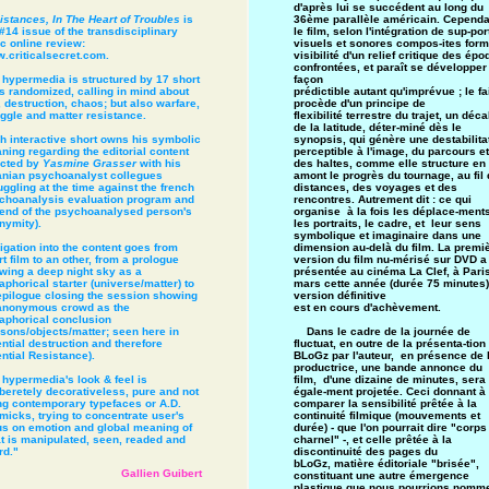
d'après lui se succédent au long du
36ème parallèle américain. Cependa
istances, In The Heart of Troubles
is
le film, selon l'intégration de sup-por
#14 issue of the transdisciplinary
visuels et sonores compos-ites form
ic online review:
visibilité d'un relief critique des ép
.criticalsecret.com.
confrontées, et paraît se développer
façon
 hypermedia is structured by 17 short
prédictible autant qu'imprévue ; le fai
ms randomized, calling in mind about
procède d'un principe de
 destruction, chaos; but also warfare,
flexibilité terrestre du trajet, un déc
uggle and matter resistance.
de la latitude, déter-miné dès le
synopsis, qui génère une destabilita
h interactive short owns his symbolic
perceptible à l'image, du parcours et
ning regarding the editorial content
des haltes, comme elle structure en
ected by
Yasmine Grasser
with his
amont le progrès du tournage, au fil
anian psychoanalyst collegues
distances, des voyages et des
uggling at the time against the french
rencontres. Autrement dit : ce qui
choanalysis evaluation program and
organise à la fois les déplace-ments
 end of the psychoanalysed person's
les portraits, le cadre, et leur sens
nymity).
symbolique et imaginaire dans une
dimension au-delà du film. La premi
igation into the content goes from
version du film nu-mérisé sur DVD a
t film to an other, from a prologue
présentée au cinéma La Clef, à Paris
wing a deep night sky as a
mars cette année (durée 75 minutes) 
phorical starter (universe/matter) to
version définitive
epilogue closing the session showing
est en cours d'achèvement.
anonymous crowd as the
aphorical conclusion
Dans le cadre de la journée de
rsons/objects/matter; seen here in
fluctuat, en outre de la présenta-tion
ntial destruction and therefore
BLoGz par l'auteur, en présence de 
ntial Resistance).
productrice, une bande annonce du
film, d'une dizaine de minutes, sera
 hypermedia's look & feel is
égale-ment projetée. Ceci donnant à
iberetely decorativeless, pure and not
comparer la sensibilité prêtée à la
ng contemporary typefaces or A.D.
continuité filmique (mouvements et
micks, trying to concentrate user's
durée) - que l'on pourrait dire "corps
us on emotion and global meaning of
charnel" -, et celle prêtée à la
t is manipulated, seen, readed and
discontinuité des pages du
rd."
bLoGz, matière éditoriale "brisée",
Gallien Guibert
constituant une autre émergence
plastique que nous pourrions nomme