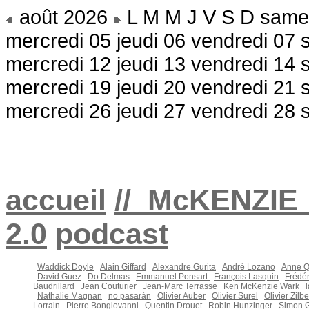
août 2026
L M M J V S D
same
mercredi 05
jeudi 06
vendredi 07
mercredi 12
jeudi 13
vendredi 14
mercredi 19
jeudi 20
vendredi 21
mercredi 26
jeudi 27
vendredi 28
accueil
//_McKENZIE
2.0
podcast
Waddick Doyle
Alain Giffard
Alexandre Gurita
André Lozano
Anne Q
David Guez
Do Delmas
Emmanuel Ponsart
François Lasquin
Frédé
Baudrillard
Jean Couturier
Jean-Marc Terrasse
Ken McKenzie Wark
l
Nathalie Magnan
no pasaràn
Olivier Auber
Olivier Surel
Olivier Zilbe
Lorrain
Pierre Bongiovanni
Quentin Drouet
Robin Hunzinger
Simon G