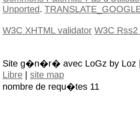
Unported
.
TRANSLATE_GOOGL
W3C XHTML validator
W3C Rss2 v
Site g�n�r� avec LoGz by Loz
Libre
|
site map
nombre de requ�tes 11